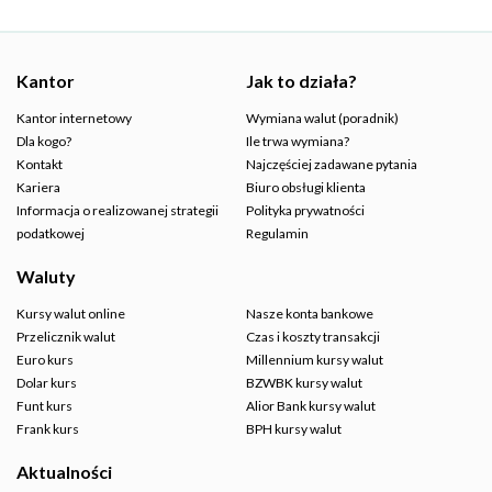
Kantor
Jak to działa?
Kantor internetowy
Wymiana walut (poradnik)
Dla kogo?
Ile trwa wymiana?
Kontakt
Najczęściej zadawane pytania
Kariera
Biuro obsługi klienta
Informacja o realizowanej strategii
Polityka prywatności
podatkowej
Regulamin
Waluty
Kursy walut online
Nasze konta bankowe
Przelicznik walut
Czas i koszty transakcji
Euro kurs
Millennium kursy walut
Dolar kurs
BZWBK kursy walut
Funt kurs
Alior Bank kursy walut
Frank kurs
BPH kursy walut
Aktualności