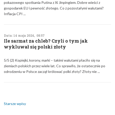
pokazowego spotkania Putina z Xi Jinpingiem. Dobre wieści z
gospodarek EU i pewność złotego. Co z pozostałymi walutami?
Inflacja CPI ...
Data: 14 maja 2024, 08:57
Ile sarmat za chleb? Czyli o tym jak
wykluwał się polski złoty
5/5 (2) Kopiejki, korony, marki – takimi walutami płaciło się na
ziemiach polskich przez wiele lat. Co sprawiło, że ostatecznie po
odrodzeniu w Polsce zaczął królować polki złoty? Złoty nie ...
Nawigacja
po
wpisach
Starsze wpisy