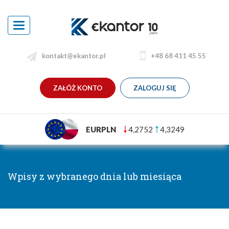
Toggle
navigation
kontakt@ekantor.pl
+48 68 411 45 55
ZAŁÓŻ KONTO
ZALOGUJ SIĘ
EURPLN
4,2752
4,3249
Wpisy z wybranego dnia lub miesiąca