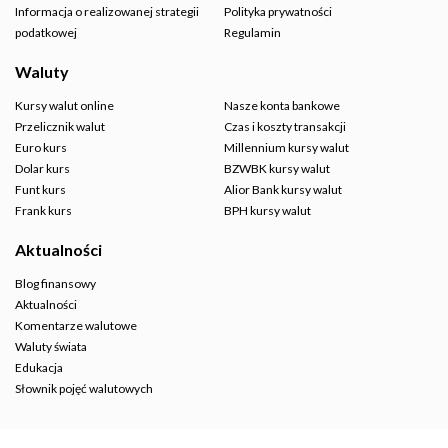
Informacja o realizowanej strategii
Polityka prywatności
podatkowej
Regulamin
Waluty
Kursy walut online
Nasze konta bankowe
Przelicznik walut
Czas i koszty transakcji
Euro kurs
Millennium kursy walut
Dolar kurs
BZWBK kursy walut
Funt kurs
Alior Bank kursy walut
Frank kurs
BPH kursy walut
Aktualności
Blog finansowy
Aktualności
Komentarze walutowe
Waluty świata
Edukacja
Słownik pojęć walutowych