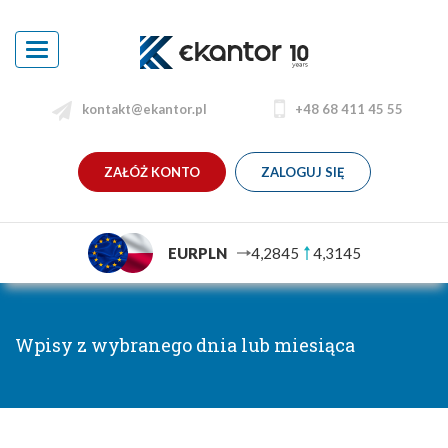
Toggle
navigation
kontakt@ekantor.pl
+48 68 411 45 55
ZAŁÓŻ KONTO
ZALOGUJ SIĘ
EURPLN
4,2845
4,3145
Wpisy z wybranego dnia lub miesiąca