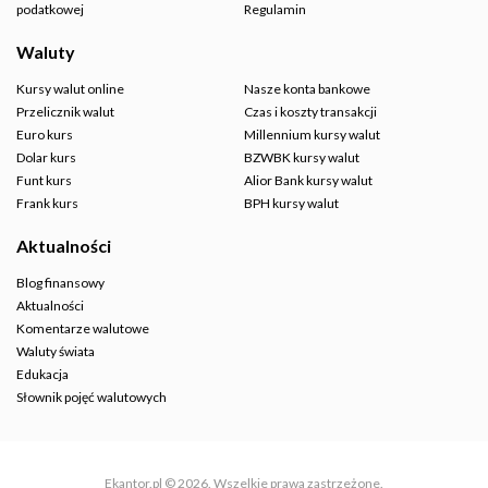
podatkowej
Regulamin
Waluty
Kursy walut online
Nasze konta bankowe
Przelicznik walut
Czas i koszty transakcji
Euro kurs
Millennium kursy walut
Dolar kurs
BZWBK kursy walut
Funt kurs
Alior Bank kursy walut
Frank kurs
BPH kursy walut
Aktualności
Blog finansowy
Aktualności
Komentarze walutowe
Waluty świata
Edukacja
Słownik pojęć walutowych
Ekantor.pl © 2026. Wszelkie prawa zastrzeżone.