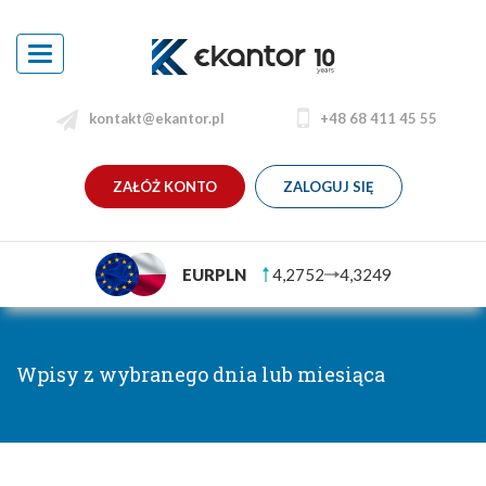
Toggle
navigation
kontakt@ekantor.pl
+48 68 411 45 55
ZAŁÓŻ KONTO
ZALOGUJ SIĘ
EURPLN
4,2752
4,3249
Wpisy z wybranego dnia lub miesiąca