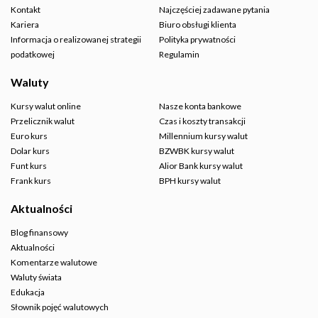
Kontakt
Najczęściej zadawane pytania
Kariera
Biuro obsługi klienta
Informacja o realizowanej strategii
Polityka prywatności
podatkowej
Regulamin
Waluty
Kursy walut online
Nasze konta bankowe
Przelicznik walut
Czas i koszty transakcji
Euro kurs
Millennium kursy walut
Dolar kurs
BZWBK kursy walut
Funt kurs
Alior Bank kursy walut
Frank kurs
BPH kursy walut
Aktualności
Blog finansowy
Aktualności
Komentarze walutowe
Waluty świata
Edukacja
Słownik pojęć walutowych