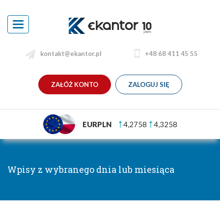
Toggle
navigation
kontakt@ekantor.pl
+48 68 411 45 55
ZAŁÓŻ KONTO
ZALOGUJ SIĘ
EURPLN
4,2758
4,3258
Wpisy z wybranego dnia lub miesiąca