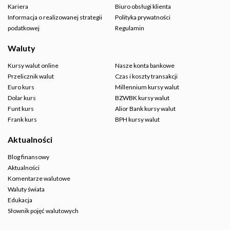
Kariera
Biuro obsługi klienta
Informacja o realizowanej strategii
Polityka prywatności
podatkowej
Regulamin
Waluty
Kursy walut online
Nasze konta bankowe
Przelicznik walut
Czas i koszty transakcji
Euro kurs
Millennium kursy walut
Dolar kurs
BZWBK kursy walut
Funt kurs
Alior Bank kursy walut
Frank kurs
BPH kursy walut
Aktualności
Blog finansowy
Aktualności
Komentarze walutowe
Waluty świata
Edukacja
Słownik pojęć walutowych