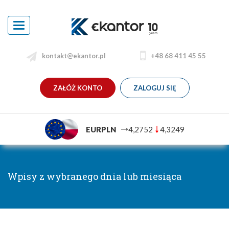
Toggle
navigation
kontakt@ekantor.pl
+48 68 411 45 55
ZAŁÓŻ KONTO
ZALOGUJ SIĘ
EURPLN
4,2752
4,3249
Wpisy z wybranego dnia lub miesiąca