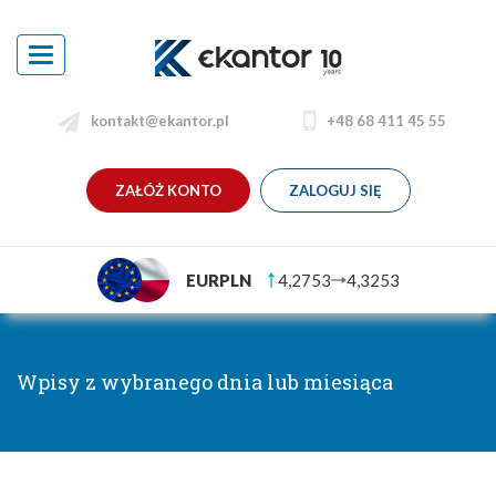
Toggle
navigation
kontakt@ekantor.pl
+48 68 411 45 55
ZAŁÓŻ KONTO
ZALOGUJ SIĘ
EURPLN
4,2753
4,3253
Wpisy z wybranego dnia lub miesiąca