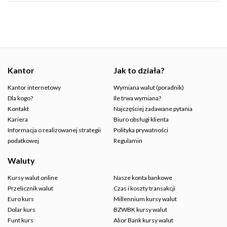
Kantor
Jak to działa?
Kantor internetowy
Wymiana walut (poradnik)
Dla kogo?
Ile trwa wymiana?
Kontakt
Najczęściej zadawane pytania
Kariera
Biuro obsługi klienta
Informacja o realizowanej strategii
Polityka prywatności
podatkowej
Regulamin
Waluty
Kursy walut online
Nasze konta bankowe
Przelicznik walut
Czas i koszty transakcji
Euro kurs
Millennium kursy walut
Dolar kurs
BZWBK kursy walut
Funt kurs
Alior Bank kursy walut