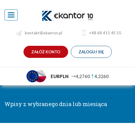
Toggle
navigation
kontakt@ekantor.pl
+48 68 411 45 55
ZAŁÓŻ KONTO
ZALOGUJ SIĘ
EURPLN
4,2760
4,3260
Wpisy z wybranego dnia lub miesiąca