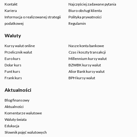
Kontakt
Najczęściej zadawane pytania
Kariera
Biuro obsługi klienta
Informacja o realizowanej strategii
Polityka prywatności
podatkowej
Regulamin
Waluty
Kursy walut online
Nasze konta bankowe
Przelicznik walut
Czas i koszty transakcji
Euro kurs
Millennium kursy walut
Dolar kurs
BZWBK kursy walut
Funt kurs
Alior Bank kursy walut
Frank kurs
BPH kursy walut
Aktualności
Blog finansowy
Aktualności
Komentarze walutowe
Waluty świata
Edukacja
Słownik pojęć walutowych