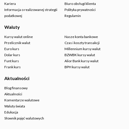
Kariera
Biuro obsługi klienta
Informacja o realizowanej strategii
Polityka prywatności
podatkowej
Regulamin
Waluty
Kursy walut online
Nasze konta bankowe
Przelicznik walut
Czas i koszty transakcji
Euro kurs
Millennium kursy walut
Dolar kurs
BZWBK kursy walut
Funt kurs
Alior Bank kursy walut
Frank kurs
BPH kursy walut
Aktualności
Blog finansowy
Aktualności
Komentarze walutowe
Waluty świata
Edukacja
Słownik pojęć walutowych