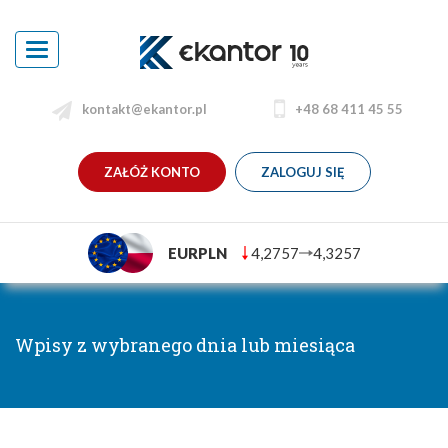
Toggle
navigation
kontakt@ekantor.pl
+48 68 411 45 55
ZAŁÓŻ KONTO
ZALOGUJ SIĘ
EURPLN
4,2757
4,3257
Wpisy z wybranego dnia lub miesiąca