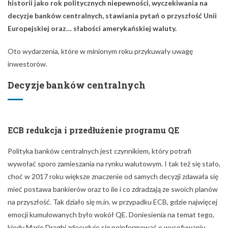
ECB redukcja i przedłużenie programu QE
Polityka banków centralnych jest czynnikiem, który potrafi
wywołać sporo zamieszania na rynku walutowym. I tak też się stało,
choć w 2017 roku większe znaczenie od samych decyzji zdawała się
mieć postawa bankierów oraz to ile i co zdradzają ze swoich planów
na przyszłość. Tak działo się m.in. w przypadku ECB, gdzie najwięcej
emocji kumulowanych było wokół QE. Doniesienia na temat tego,
kiedy Mario Draghi zdecyduje się poinformować o wycofywaniu
banku z programu luzowania ilościowego niejednokrotnie
doprowadziły do umocnienia pozycji euro. Ostatecznie 26
października prezes ECB poinformował o redukcji QE do sumy 30
mld euro oraz przedłużeniu programu do września 2018
roku.
Poniższy wykres prezentuje reakcję euro na decyzję
Europejskiego Banku Centralnego w sprawie programu QE.