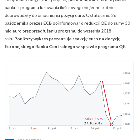
Źródło: bankier.pl
Więcej na ten temat można przeczytać w
komentarzu walutowym z
dnia 27.10.2017 r
.
Trzy podwyżki Fed