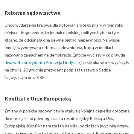
nazywano zamachem na demokrację. Emocje wyciszyły co prawda
dwa weta prezydenta Andrzeja Dudy
, ale jak się okazało – wyciszyły
na chwilę. 20 grudnia prezydent podpisał ustawę o Sądzie
Najwyższym oraz KRS.
Konflikt z Unią Europejską
Zmiany w polskim sądownictwie stały się kolejną cegiełką dołożoną
do muru, jaki od pewnego czasu rośnie między Polską a Unią
Europejską. Konflikt narasta i to na kilku podłożach (wycinka drzew,
kwestia imigrantów to tylko niektóre z przyczyn). Pogłębienie obaw
o praworządność w Polsce doprowadziło do reakcji Komisji
Europejskiej, która zdecydowała się na uruchomienie art. 7
Traktatu o UE, czyli mechanizmu, który pozwoli stwierdzić czy w
Polsce nie są naruszone wartości UE.
Zresztą Polska w ostatnim roku popadła w konflikt nie tylko z UE.
Napięta sytuacja pojawiła się również na linii Warszawa-Paryż.