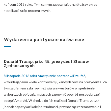
Donald Trump, jako 45. prezydent Stanów
Zjednoczonych
8 listopada 2016 roku Amerykanie postanowili zaufać
,
wzbudzającemu wiele kontrowersji, kandydatowi na prezydenta. Za
tym zaufaniem szła również wiara inwestorów w spełnienie
wyborczych obietnic, mających zapewnić powrót gospodarczej
potęgi Ameryki. W drodze do ich realizacji Donald Trump zaczął
jednak napotykać kolejne trudności, przynosząc rozczarowanie i
załamanie wiary w możliwości Republikanina. Warto tu wspomnieć o
problemach z przeforsowaniem zmian w ustawie o reformie opieki
zdrowotnej (Obamacare), co rzucało cień na przeprowadzanie
reformy podatkowej. Przed świętami prezydentowi udało się
spełnić najważniejszy punkt swojego programu i w piątek 22.
grudnia podpisał ustawę zmieniającą system podatkowy. Euforii na
dolarze jednak nie było. Rynek czeka na wpływ zmian na sytuację