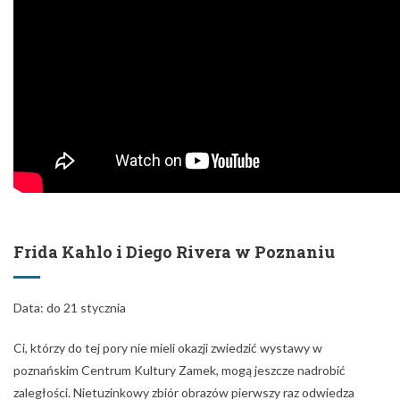
Frida Kahlo i Diego Rivera w Poznaniu
Data: do 21 stycznia
Ci, którzy do tej pory nie mieli okazji zwiedzić wystawy w
poznańskim Centrum Kultury Zamek, mogą jeszcze nadrobić
zaległości. Nietuzinkowy zbiór obrazów pierwszy raz odwiedza
Polskę. Znajduje się w nim wiele prac normalnie niedostępnych dla
szerszej publiczności – pochodzących z prywatnych kolekcji z
całego świata. Wystawie dodaje smaku polski wątek w życiu i
twórczości Fridy Kahlo.