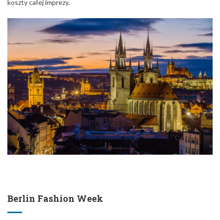
Berlin Fashion Week
Data: 16 – 19 styczeń
Dwa razy w roku, w środku zimy i lata, Berlin zmienia się w stolicę
mody, łączącą wystawców, projektantów, kupujących i widzów na
niezwykłych pokazach. Od eko-trendów, street-wearu i plus-
size’ów po kreacje najbardziej wziętych trendsetterów – każdy
znajdzie coś dla siebie.