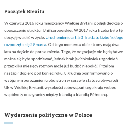
lata na dojście do porozumienia. Tego, że negocjacje nie będą łatwe
można się było spodziewać, jednak brak jakichkolwiek uzgodnień
przez kilka miesięcy rozmów może już budzić niepokój. Przełom
nastąpił dopiero pod koniec roku. 8 grudnia poinformowano o
wstępnym porozumieniu obu stron w sprawie statusu obywateli
UE w Wielkiej Brytanii, wysokości zobowiązań tego kraju wobec
wspólnoty oraz granicy między Irlandią a Irlandią Północną.
Wydarzenia polityczne w Polsce
Reforma sądownictwa
Choć wydarzenia krajowe dla notowań złotego miały w tym roku
miejsce drugorzędne, to jednak o polskiej polityce było na tyle
głośno, że odcisnęła ona pewne piętno niepewności. Najwięcej
emocji wywoływała reforma sądownictwa, którą w mediach