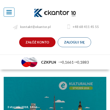
ZAŁÓŻ KONTO
ZALOGUJ SIĘ
CZKPLN
0,1661
0,1883
3 stycznia 2018, 13:16
Ekantor.pl kulturalnie – propozycje na
styczeń 2018
5/5
(1)