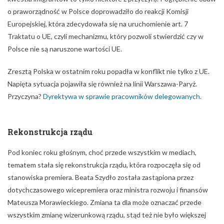
Przyczyna?
Dyrektywa w sprawie pracowników delegowanych.
Rekonstrukcja rządu
Pod koniec roku głośnym, choć przede wszystkim w mediach,
tematem stała się rekonstrukcja rządu, która rozpoczęła się od
stanowiska premiera. Beata Szydło została zastąpiona przez
dotychczasowego wicepremiera oraz ministra rozwoju i finansów
Mateusza Morawieckiego. Zmiana ta dla może oznaczać przede
wszystkim zmianę wizerunkową rządu, stąd też nie było większej
reakcji po stronie złotego. Mimo to premier wywodzący się ze
środowiska bankierów może być z większym entuzjazmem
odbierany przez środowisko finansowe. Zmiany pt. rekonstrukcja
rządu mają być kontynuowane na początku stycznia.