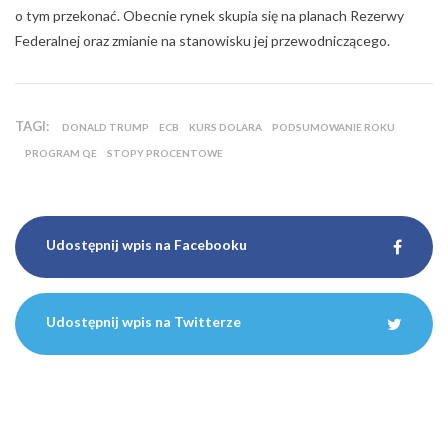
Udostępnij wpis na Facebooku
Udostępnij wpis na Twitterze
Jeden komentarz “
2017 – rok niepewności i
ważnych wyborów [podsumowanie
walutowe]
”
Pingback:
Mario Draghi – kim naprawdę jest prezes ECB? – M-forum
A.V Live.