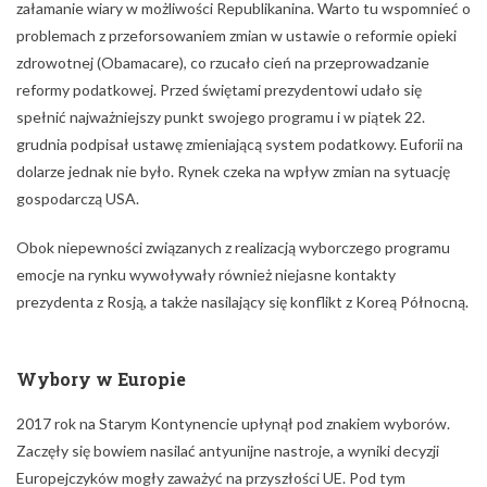
gospodarczą USA.
Obok niepewności związanych z realizacją wyborczego programu
emocje na rynku wywoływały również niejasne kontakty
prezydenta z Rosją, a także nasilający się konflikt z Koreą Północną.
Wybory w Europie
2017 rok na Starym Kontynencie upłynął pod znakiem wyborów.
Zaczęły się bowiem nasilać antyunijne nastroje, a wyniki decyzji
Europejczyków mogły zaważyć na przyszłości UE. Pod tym
względem najwięcej emocji wywoływały wybory na
prezydenta
Francji, gdzie na przeciwko Emmanuela Macrona
stanęła
eurosceptyczna Marine Le Pen. Zwycięstwo centrowego
kandydata nie było zaskoczeniem, ale mimo wszystko przyniosło
uspokojenie emocji wokół euro. Kilka tygodni po Francji przyszedł
czas na przedwczesne wybory w Wielkiej Brytanii, które okazały się
porażką premier
Theresy May i przyniosły utratę samodzielnej