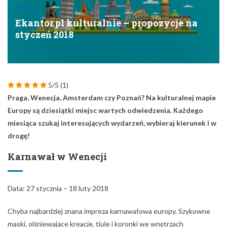
Praga, Wenecja, Amsterdam czy Poznań? Na kulturalnej mapie
Europy są dziesiątki miejsc wartych odwiedzenia. Każdego
miesiąca szukaj interesujących wydarzeń, wybieraj kierunek i w
drogę!
Karnawał w Wenecji
Data: 27 stycznia – 18 luty 2018
Chyba najbardziej znana impreza karnawałowa europy. Szykowne
maski, olśniewające kreacje, tiule i koronki we wnętrzach
pamiętających czasy renesansu. Bajecznie przyozdobione gondole,
tajemnicze boczne uliczki i mający magiczny urok plac św. Marka. To
świetne wydarzenie zarówno dla tych, którzy chcieliby wziąć udział
w prawdziwej zabawie maskowej jak i widzów – karnawał w Wenecji
to raj dla fotografów.