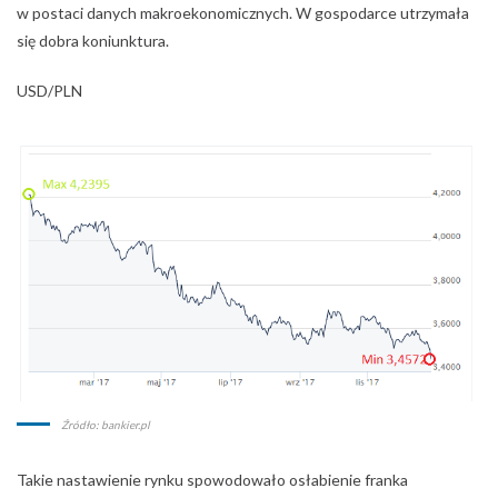
Źródło: bankier.pl
Takie nastawienie rynku spowodowało osłabienie franka
szwajcarskiego, który wrócił do wartości z 2015 roku. Wyciszając
równocześnie dyskusję na temat pomocy frankowiczom.
CHF/PLN