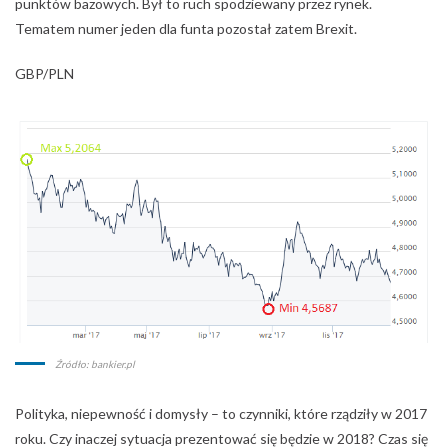
Źródło: bankier.pl
Polityka, niepewność i domysły – to czynniki, które rządziły w 2017
roku. Czy inaczej sytuacja prezentować się będzie w 2018? Czas się
o tym przekonać. Obecnie rynek skupia się na planach Rezerwy
Federalnej oraz zmianie na stanowisku jej przewodniczącego.
TAGI:
DONALD TRUMP
ECB
KURS DOLARA
PODSUMOWANIE ROKU
PROGRAM QE
STOPY PROCENTOWE