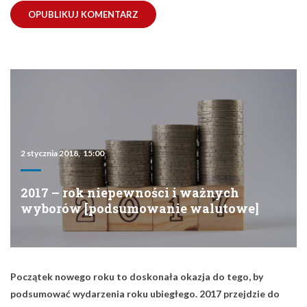
2 stycznia 2018, 15:00
2017 – rok niepewności i ważnych
wyborów [podsumowanie walutowe]
Początek nowego roku to doskonała okazja do tego, by
podsumować wydarzenia roku ubiegłego. 2017 przejdzie do
historii jako rok politycznych niepewności, wyczekiwania na
decyzje banków centralnych, stawiania pytań o przyszłość Unii
Europejskiej oraz… słabości amerykańskiej waluty.
Oto wydarzenia, które w minionym roku przykuwały uwagę
inwestorów.
Decyzje banków centralnych