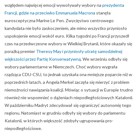
większości przez Partię Konserwatywną
. We wrześniu odbyły się
wybory parlamentarne w Niemczech. Choć wybory wygrała
rządząca CDU-CSU, to jednak uzyskała ona mniejsze poparcie niż w
poprzednich latach, a Angela Merkel zaczęła się mierzyć z problem
niemożności nawiązania koalicji. Mówiąc o sytuacji w Europie trudno
również nie wspomnieć o dążeniach niepodległościowych Katalonii.
W październiku Madryt zdecydował się ograniczyć autonomię tego
regionu. Natomiast w grudniu odbyły się wybory do parlamentu
Katalonii, w których większość zdobyły ugrupowania pro-
niepodległościowe.
Początek Brexitu
W czerwcu 2016 roku mieszkańcy Wielkiej Brytanii podjęli decyzję o
opuszczeniu struktur Unii Europejskiej. W 2017 roku trzeba było tę
decyzję wcielić w życie.
Uruchomienie art. 50 Traktatu Lizbońskiego
rozpoczęło się 29 marca
. Od tego momentu obie strony mają dwa