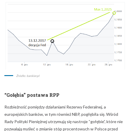
Źródło: bankier.pl
“Gołębia” postawa RPP
Rozbieżność pomiędzy działaniami Rezerwy Federalnej, a
europejskich banków, w tym również NBP, pogłębiła się. Wśród
Rady Polityki Pieniężnej utrzymują się nastroje “gołębie”, które nie
pozwalają myśleć o zmianie stóp procentowych w Polsce przed
końcem 2018 roku. Tym samym zapewniając najdłuższy okres
stabilizacji stóp procentowych.
Wydarzenia polityczne na świecie