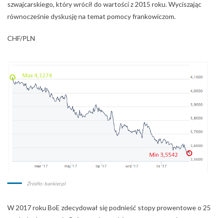
Źródło: bankier.pl
W 2017 roku BoE zdecydował się podnieść stopy prowentowe o 25
punktów bazowych. Był to ruch spodziewany przez rynek.
Tematem numer jeden dla funta pozostał zatem Brexit.
GBP/PLN