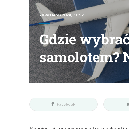
20 września 2024, 10:52
Gdzie wybrać
samolotem? N
Facebook
Planujesz kilkudniowy wypad na weekend i za