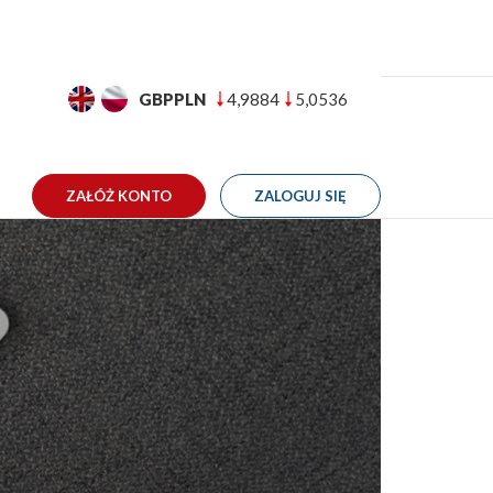
GBPPLN
4,9884
5,0536
TAKT
ZAŁÓŻ KONTO
ZALOGUJ SIĘ