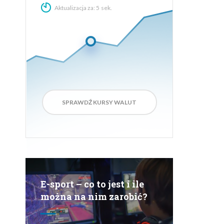
Aktualizacja za:
3
sek.
SPRAWDŹ KURSY WALUT
E-sport – co to jest i ile
można na nim zarobić?