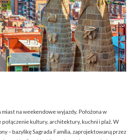
ch miast na weekendowe wyjazdy. Położona w
ołączenie kultury, architektury, kuchni i plaż. W
ony – bazylikę Sagrada Família, zaprojektowaną przez