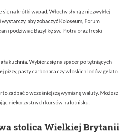
e się na krótki wypad. Włochy słyną z niezwykłej
 dni wystarczy, aby zobaczyć Koloseum, Forum
 i podziwiać Bazylikę św. Piotra oraz freski
nała kuchnia. Wybierz się na spacer po tętniących
ej pizzy, pasty carbonara czy włoskich lodów gelato.
to zadbać o wcześniejszą wymianę waluty. Możesz
kając niekorzystnych kursów na lotnisku.
a stolica Wielkiej Brytanii