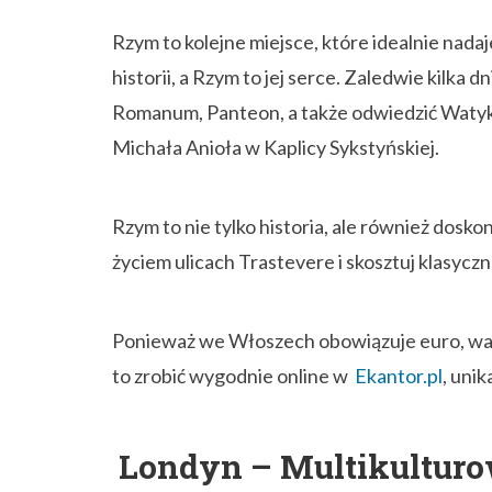
Rzym to kolejne miejsce, które idealnie nadaj
historii, a Rzym to jej serce. Zaledwie kilka
Romanum, Panteon, a także odwiedzić Watykan
Michała Anioła w Kaplicy Sykstyńskiej.
Rzym to nie tylko historia, ale również dosko
życiem ulicach Trastevere i skosztuj klasyczn
Ponieważ we Włoszech obowiązuje euro, war
to zrobić wygodnie online w
Ekantor.pl
, uni
Londyn – Multikulturow