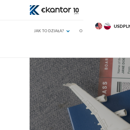
EURPLN
4,2748
4,3248
USDPL
JAK TO DZIAŁA?
O NAS
KURSY WAL
→
→
Strona główna
Blog finansowy
Gdzie wybrać