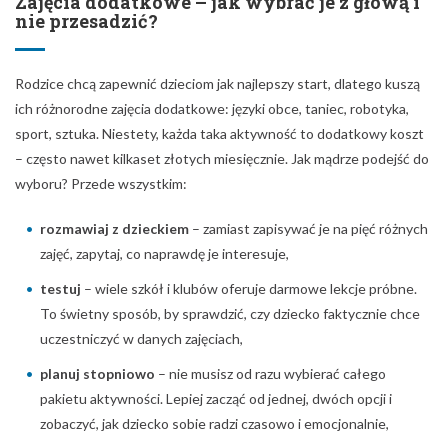
Zajęcia dodatkowe – jak wybrać je z głową i
nie przesadzić?
Rodzice chcą zapewnić dzieciom jak najlepszy start, dlatego kuszą
ich różnorodne zajęcia dodatkowe: języki obce, taniec, robotyka,
sport, sztuka. Niestety, każda taka aktywność to dodatkowy koszt
– często nawet kilkaset złotych miesięcznie. Jak mądrze podejść do
wyboru? Przede wszystkim:
rozmawiaj z dzieckiem
– zamiast zapisywać je na pięć różnych
zajęć, zapytaj, co naprawdę je interesuje,
testuj
– wiele szkół i klubów oferuje darmowe lekcje próbne.
To świetny sposób, by sprawdzić, czy dziecko faktycznie chce
uczestniczyć w danych zajęciach,
planuj stopniowo
– nie musisz od razu wybierać całego
pakietu aktywności. Lepiej zacząć od jednej, dwóch opcji i
zobaczyć, jak dziecko sobie radzi czasowo i emocjonalnie,