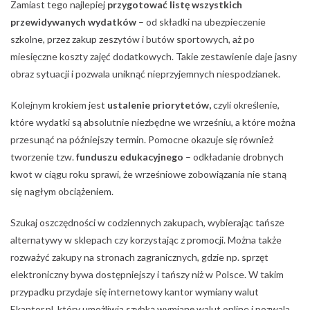
Zamiast tego najlepiej
przygotować listę wszystkich
przewidywanych wydatków
– od składki na ubezpieczenie
szkolne, przez zakup zeszytów i butów sportowych, aż po
miesięczne koszty zajęć dodatkowych. Takie zestawienie daje jasny
obraz sytuacji i pozwala uniknąć nieprzyjemnych niespodzianek.
Kolejnym krokiem jest
ustalenie priorytetów,
czyli określenie,
które wydatki są absolutnie niezbędne we wrześniu, a które można
przesunąć na późniejszy termin. Pomocne okazuje się również
tworzenie tzw.
funduszu edukacyjnego
– odkładanie drobnych
kwot w ciągu roku sprawi, że wrześniowe zobowiązania nie staną
się nagłym obciążeniem.
Szukaj oszczędności w codziennych zakupach, wybierając tańsze
alternatywy w sklepach czy korzystając z promocji. Można także
rozważyć zakupy na stronach zagranicznych, gdzie np. sprzęt
elektroniczny bywa dostępniejszy i tańszy niż w Polsce. W takim
przypadku przydaje się internetowy kantor wymiany walut
Ekantor.pl, który umożliwia szybką wymianę walut online i pozwala