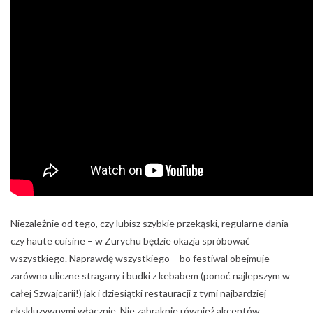
Niezależnie od tego, czy lubisz szybkie przekąski, regularne dania
czy haute cuisine – w Zurychu będzie okazja spróbować
wszystkiego. Naprawdę wszystkiego – bo festiwal obejmuje
zarówno uliczne stragany i budki z kebabem (ponoć najlepszym w
całej Szwajcarii!) jak i dziesiątki restauracji z tymi najbardziej
ekskluzywnymi włącznie. Nie zabraknie również akcentów