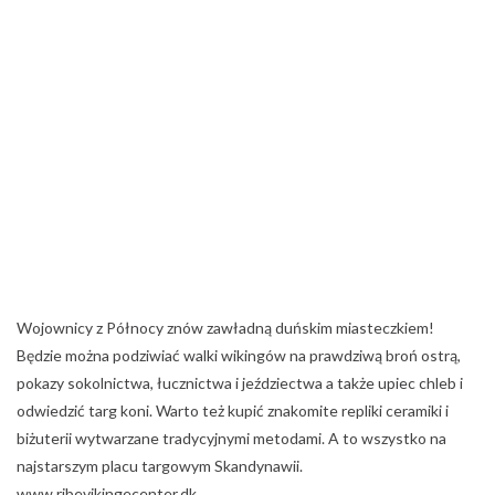
Wojownicy z Północy znów zawładną duńskim miasteczkiem!
Będzie można podziwiać walki wikingów na prawdziwą broń ostrą,
pokazy sokolnictwa, łucznictwa i jeździectwa a także upiec chleb i
odwiedzić targ koni. Warto też kupić znakomite repliki ceramiki i
biżuterii wytwarzane tradycyjnymi metodami. A to wszystko na
najstarszym placu targowym Skandynawii.
www.ribevikingecenter.dk