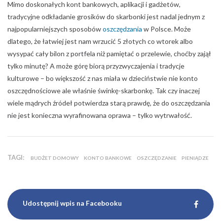
Mimo doskonałych kont bankowych, aplikacji i gadżetów,
tradycyjne odkładanie grosików do skarbonki jest nadal jednym z
najpopularniejszych sposobów
oszczędzania
w Polsce. Może
dlatego, że łatwiej jest nam wrzucić 5 złotych co wtorek albo
wysypać cały bilon z portfela niż pamiętać o przelewie, choćby zajął
tylko minutę? A może górę biorą przyzwyczajenia i tradycje
kulturowe – bo większość z nas miała w dzieciństwie nie konto
oszczędnościowe ale właśnie świnkę-skarbonkę. Tak czy inaczej
wiele mądrych źródeł potwierdza starą prawdę, że do oszczędzania
nie jest konieczna wyrafinowana oprawa – tylko wytrwałość.
TAGI:
BUDŻET DOMOWY
KONTO BANKOWE
OSZCZĘDZANIE
PIENIĄDZE
Udostępnij wpis na Facebooku