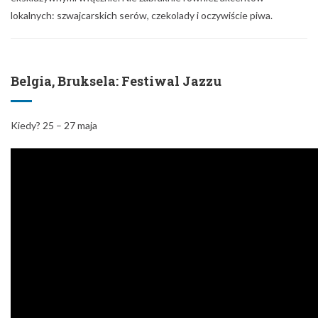
lokalnych: szwajcarskich serów, czekolady i oczywiście piwa.
Belgia, Bruksela: Festiwal Jazzu
Kiedy? 25 – 27 maja