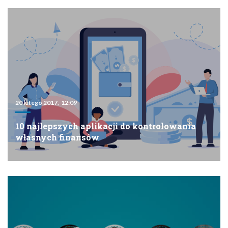
20 lutego 2017, 12:09
10 najlepszych aplikacji do kontrolowania
własnych finansów