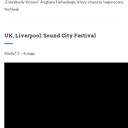
„Everybody Knows” Asghara Farhadiego, który otworzy tegoroczny
festiwal.
UK, Liverpool: Sound City Festival
Kiedy? 5 – 6 maja