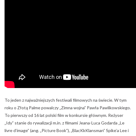
To jeden z najważniejszych festiwali filmowych na świecie. W tym
roku o Złotą Palme powalczy „Zimna wojna” Pawła Pawlikowskiego.
To pierwszy od 16 lat polski film w konkursie głównym. Reżyser
„Idy” stanie do rywalizacji m.in. z filmami Jeana-Luca Godarda „Le
livre d’image” (ang. „Picture Book”), „BlacKkKlansman” Spike’a Lee i