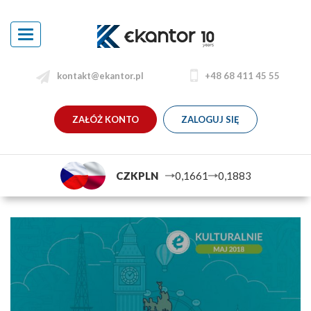
Toggle
navigation
kontakt@ekantor.pl
+48 68 411 45 55
ZAŁÓŻ KONTO
ZALOGUJ SIĘ
CZKPLN
0,1661
0,1883