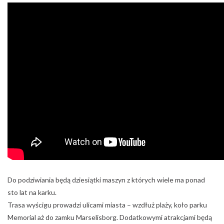
Do podziwiania będą dziesiątki maszyn z których wiele ma ponad
sto lat na karku.
Trasa wyścigu prowadzi ulicami miasta – wzdłuż plaży, koło parku
Memorial aż do zamku Marselisborg. Dodatkowymi atrakcjami będą