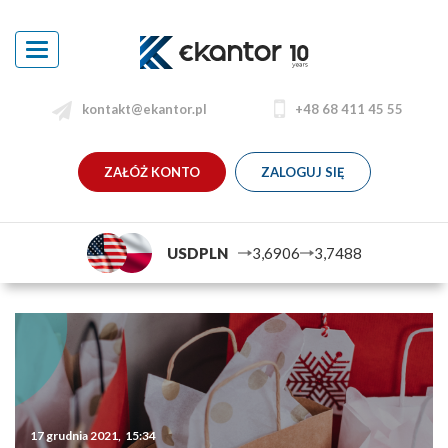
Toggle
navigation
kontakt@ekantor.pl
+48 68 411 45 55
ZAŁÓŻ KONTO
ZALOGUJ SIĘ
USDPLN
3,6906
3,7488
17 grudnia 2021, 15:34