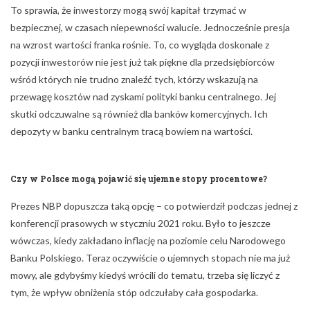
To sprawia, że inwestorzy mogą swój kapitał trzymać w
bezpiecznej, w czasach niepewności walucie. Jednocześnie presja
na wzrost wartości franka rośnie. To, co wygląda doskonale z
pozycji inwestorów nie jest już tak piękne dla przedsiębiorców
wśród których nie trudno znaleźć tych, którzy wskazują na
przewagę kosztów nad zyskami polityki banku centralnego. Jej
skutki odczuwalne są również dla banków komercyjnych. Ich
depozyty w banku centralnym tracą bowiem na wartości.
Czy w Polsce mogą pojawić się ujemne stopy procentowe?
Prezes NBP dopuszcza taką opcję – co potwierdził podczas jednej z
konferencji prasowych w styczniu 2021 roku. Było to jeszcze
wówczas, kiedy zakładano inflację na poziomie celu Narodowego
Banku Polskiego. Teraz oczywiście o ujemnych stopach nie ma już
mowy, ale gdybyśmy kiedyś wrócili do tematu, trzeba się liczyć z
tym, że wpływ obniżenia stóp odczułaby cała gospodarka.