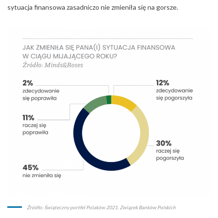
sytuacja finansowa zasadniczo nie zmieniła się na gorsze.
Źródło: Świąteczny portfel Polaków 2021. Związek Banków Polskich