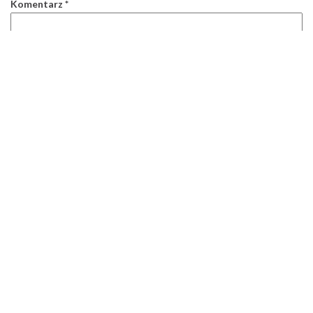
Komentarz
*
Nazwa
*
E-mail
*
Witryna internetowa