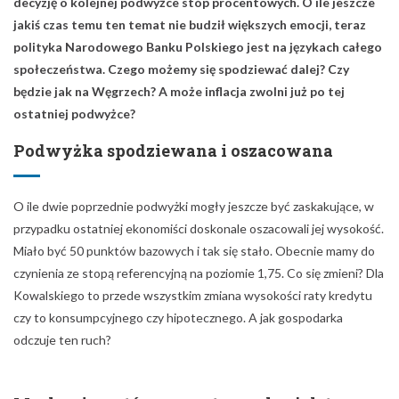
decyzję o kolejnej podwyżce stóp procentowych. O ile jeszcze
jakiś czas temu ten temat nie budził większych emocji, teraz
polityka Narodowego Banku Polskiego jest na językach całego
społeczeństwa. Czego możemy się spodziewać dalej? Czy
będzie jak na Węgrzech? A może inflacja zwolni już po tej
ostatniej podwyżce?
Podwyżka spodziewana i oszacowana
O ile dwie poprzednie podwyżki mogły jeszcze być zaskakujące, w
przypadku ostatniej ekonomiści doskonale oszacowali jej wysokość.
Miało być 50 punktów bazowych i tak się stało. Obecnie mamy do
czynienia ze stopą referencyjną na poziomie 1,75. Co się zmieni? Dla
Kowalskiego to przede wszystkim zmiana wysokości raty kredytu
czy to konsumpcyjnego czy hipotecznego. A jak gospodarka
odczuje ten ruch?