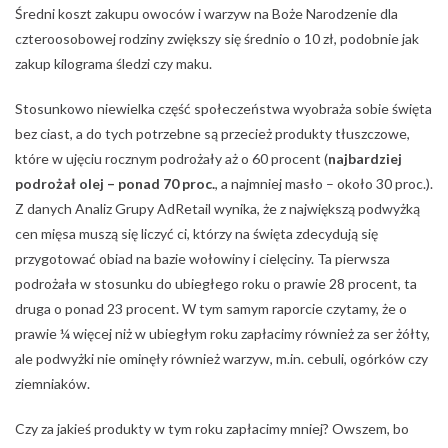
Średni koszt zakupu owoców i warzyw na Boże Narodzenie dla
czteroosobowej rodziny zwiększy się średnio o 10 zł, podobnie jak
zakup kilograma śledzi czy maku.
Stosunkowo niewielka część społeczeństwa wyobraża sobie święta
bez ciast, a do tych potrzebne są przecież produkty tłuszczowe,
które w ujęciu rocznym podrożały aż o 60 procent (
najbardziej
podrożał olej – ponad 70 proc.
, a najmniej masło – około 30 proc.).
Z danych Analiz Grupy AdRetail wynika, że z największą podwyżką
cen mięsa muszą się liczyć ci, którzy na święta zdecydują się
przygotować obiad na bazie wołowiny i cielęciny. Ta pierwsza
podrożała w stosunku do ubiegłego roku o prawie 28 procent, ta
druga o ponad 23 procent. W tym samym raporcie czytamy, że o
prawie ¼ więcej niż w ubiegłym roku zapłacimy również za ser żółty,
ale podwyżki nie ominęły również warzyw, m.in. cebuli, ogórków czy
ziemniaków.
Czy za jakieś produkty w tym roku zapłacimy mniej? Owszem, bo