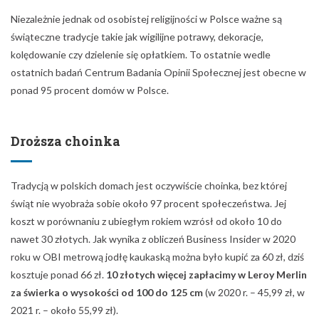
Niezależnie jednak od osobistej religijności w Polsce ważne są
świąteczne tradycje takie jak wigilijne potrawy, dekoracje,
kolędowanie czy dzielenie się opłatkiem. To ostatnie wedle
ostatnich badań Centrum Badania Opinii Społecznej jest obecne w
ponad 95 procent domów w Polsce.
Droższa choinka
Tradycją w polskich domach jest oczywiście choinka, bez której
świąt nie wyobraża sobie około 97 procent społeczeństwa. Jej
koszt w porównaniu z ubiegłym rokiem wzrósł od około 10 do
nawet 30 złotych. Jak wynika z obliczeń Business Insider w 2020
roku w OBI metrową jodłę kaukaską można było kupić za 60 zł, dziś
kosztuje ponad 66 zł.
10 złotych więcej zapłacimy w Leroy Merlin
za świerka o wysokości od 100 do 125 cm
(w 2020 r. – 45,99 zł, w
2021 r. – około 55,99 zł).