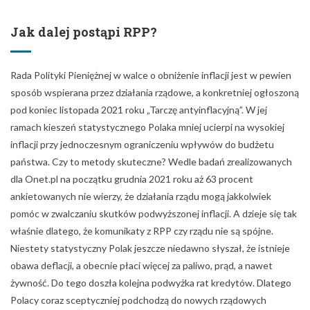
Jak dalej postąpi RPP?
Rada Polityki Pieniężnej w walce o obniżenie inflacji jest w pewien
sposób wspierana przez działania rządowe, a konkretniej ogłoszoną
pod koniec listopada 2021 roku „Tarczę antyinflacyjną”. W jej
ramach kieszeń statystycznego Polaka mniej ucierpi na wysokiej
inflacji przy jednoczesnym ograniczeniu wpływów do budżetu
państwa. Czy to metody skuteczne? Wedle badań zrealizowanych
dla Onet.pl na początku grudnia 2021 roku aż 63 procent
ankietowanych nie wierzy, że działania rządu mogą jakkolwiek
pomóc w zwalczaniu skutków podwyższonej inflacji. A dzieje się tak
właśnie dlatego, że komunikaty z RPP czy rządu nie są spójne.
Niestety statystyczny Polak jeszcze niedawno słyszał, że istnieje
obawa deflacji, a obecnie płaci więcej za paliwo, prąd, a nawet
żywność. Do tego doszła kolejna podwyżka rat kredytów. Dlatego
Polacy coraz sceptyczniej podchodzą do nowych rządowych