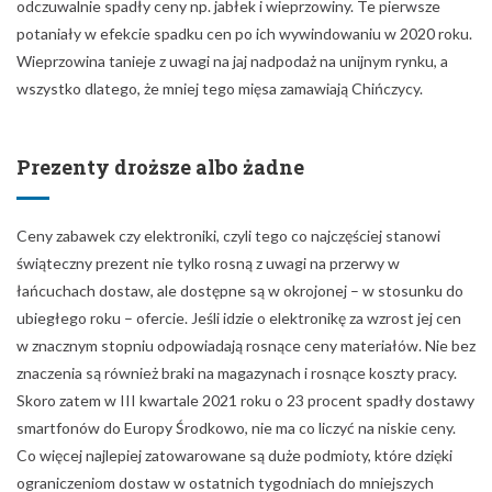
odczuwalnie spadły ceny np. jabłek i wieprzowiny. Te pierwsze
potaniały w efekcie spadku cen po ich wywindowaniu w 2020 roku.
Wieprzowina tanieje z uwagi na jaj nadpodaż na unijnym rynku, a
wszystko dlatego, że mniej tego mięsa zamawiają Chińczycy.
Prezenty droższe albo żadne
Ceny zabawek czy elektroniki, czyli tego co najczęściej stanowi
świąteczny prezent nie tylko rosną z uwagi na przerwy w
łańcuchach dostaw, ale dostępne są w okrojonej – w stosunku do
ubiegłego roku – ofercie. Jeśli idzie o elektronikę za wzrost jej cen
w znacznym stopniu odpowiadają rosnące ceny materiałów. Nie bez
znaczenia są również braki na magazynach i rosnące koszty pracy.
Skoro zatem w III kwartale 2021 roku o 23 procent spadły dostawy
smartfonów do Europy Środkowo, nie ma co liczyć na niskie ceny.
Co więcej najlepiej zatowarowane są duże podmioty, które dzięki
ograniczeniom dostaw w ostatnich tygodniach do mniejszych