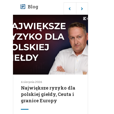
Blog
4 sierpnia 2026
Wakacje 2026: ile
naprawdę zapłacisz i jak
kurs waluty wpłynie na
Twój budżet urlopowy