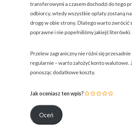
transferowymi a czasem dochodzi do tego prz
odbiorcy, wtedy wszystkie opłaty zostaną na
drogę w obie strony. Dlatego warto zwrócić 
poprawne i nie popełniliśmy jakiejś literówki.
Przelew zagraniczny nie różni się przesadni
regularnie – warto założyć konto walutowe.
ponosząc dodatkowe koszty.
Jak oceniasz ten wpis?