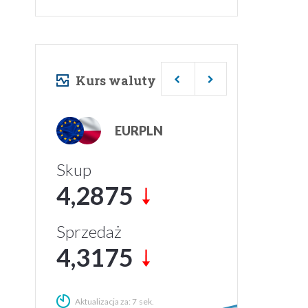
Kurs waluty
USDPLN
Skup
3,7181
Sprzedaż
3,7481