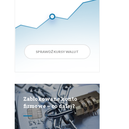
Aktualizacja za:
6
sek.
SPRAWDŹ KURSY WALUT
Zablokowane konto
firmowe – co dalej?