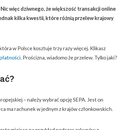
 Nic więc dziwnego, że większość transakcji online
jednak kilka kwestii, które różnią przelew krajowy
która w Polsce kosztuje trzy razy więcej. Klikasz
płatności
. Prościzna, wiadomo że przelew. Tylko jaki?
rać?
ropejskiej – należy wybrać opcję SEPA. Jest on
iorca ma rachunek w jednym z krajów członkowskich.
często miejsce na przykład podczas zakupów z