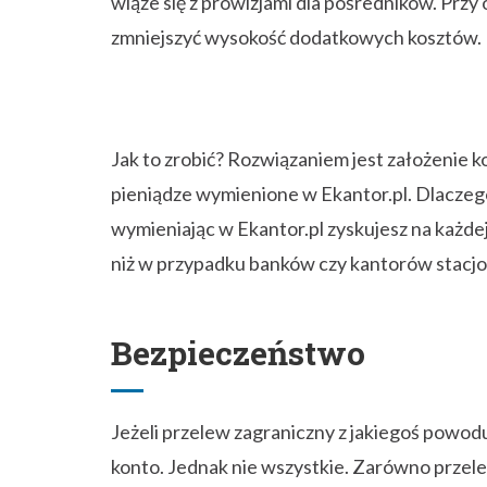
wiąże się z prowizjami dla pośredników. Przy 
zmniejszyć wysokość dodatkowych kosztów.
Jak to zrobić? Rozwiązaniem jest założenie 
pieniądze wymienione w Ekantor.pl. Dlaczego
wymieniając w Ekantor.pl zyskujesz na każdej
niż w przypadku banków czy kantorów stacj
Bezpieczeństwo
Jeżeli przelew zagraniczny z jakiegoś powodu
konto. Jednak nie wszystkie. Zarówno przele