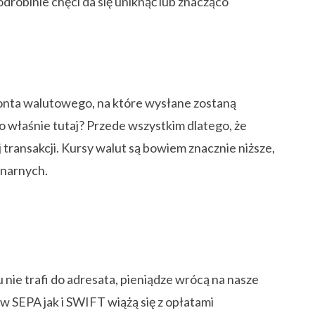
odrobinie chęci da się uniknąć lub znacząco
konta walutowego, na które wysłane zostaną
 właśnie tutaj? Przede wszystkim dlatego, że
 transakcji. Kursy walut są bowiem znacznie niższe,
onarnych.
 nie trafi do adresata, pieniądze wrócą na nasze
w SEPA jak i SWIFT wiążą się z opłatami