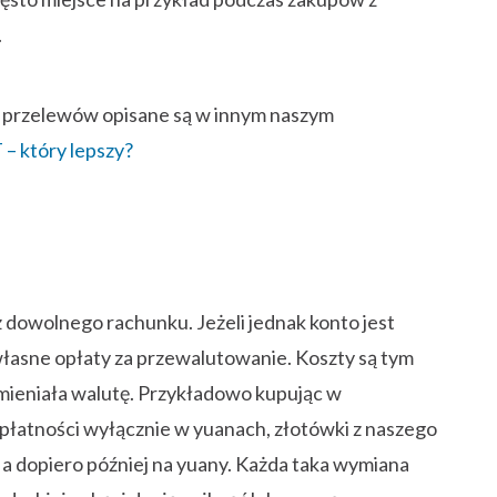
.
 przelewów opisane są w innym naszym
– który lepszy?
 dowolnego rachunku. Jeżeli jednak konto jest
łasne opłaty za przewalutowanie. Koszty są tym
zmieniała walutę. Przykładowo kupując w
płatności wyłącznie w yuanach, złotówki z naszego
 a dopiero później na yuany. Każda taka wymiana