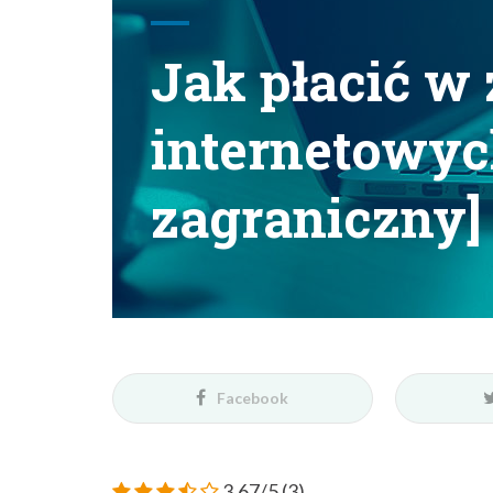
Jak płacić w
internetowyc
zagraniczny]
Facebook
3.67/5
(3)