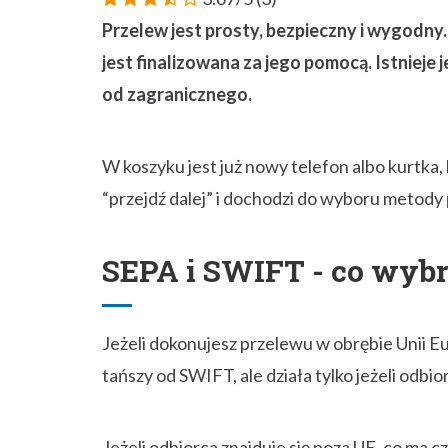
Przelew jest prosty, bezpieczny i wygodny.
jest finalizowana za jego pomocą. Istnieje 
od zagranicznego.
W koszyku jest już nowy telefon albo kurtka, 
“przejdź dalej” i dochodzi do wyboru metody
SEPA i SWIFT - co wyb
Jeżeli dokonujesz przelewu w obrębie Unii Eu
tańszy od SWIFT, ale działa tylko jeżeli odb
Jeżeli odbiorca znajduje się poza UE, co ma 