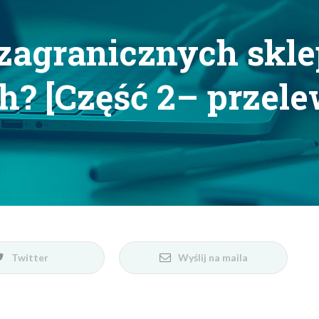
 zagranicznych skl
h? [Część 2– przel
Twitter
Wyślij na maila