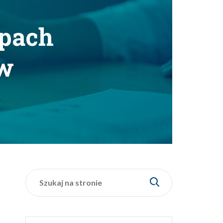
epach
ew