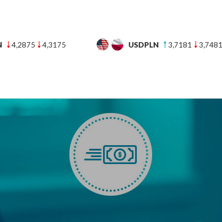
N
3,7181
3,7481
CHFPLN
4,5899
4,6294
UT
BANKI
BLOG FINANSOWY
POMOC
KON
 zagranicznych sklepach internetowych? [Część 2– przelew zagraniczny]