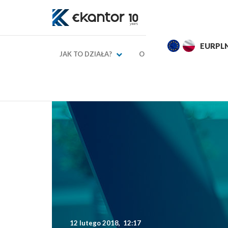
EURPLN
4,2875
4,3175
USDPL
JAK TO DZIAŁA?
O NAS
KURSY WAL
→
→
Strona główna
Blog finansowy
Jak płacić w
12 lutego 2018, 12:17