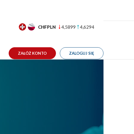
GBPPLN
4,9982
5,0374
TAKT
ZAŁÓŻ KONTO
ZALOGUJ SIĘ