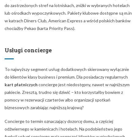
do zastrzeżonych stref na lotniskach, zniżki w wybranych hotelach
lub ośrodkach wypoczynkowych. Pakiety klubowe dostępne są m.in
w katrach Diners Club, American Express a wśród polskich banków
chociażby Pekao (karta Priority Pass).
Usługi concierge
To najwyższy segment usług dodatkowych skierowany wyłącznie
do klientów klasy business i premium. Dla posiadaczy regularnych
kart płatniczych
concierge jest niedostępny, nawet w najniższym
pakiecie. Zresztą, trudno się dziwić – kto korzystałby bowiem z
pomocy w rezerwacji czarterów albo organizacji spotkań
biznesowych zarabiając najniższą krajową?
Concierge to termin oznaczający dozorcę domu, a częściej
odźwiernego w kamienicach i hotelach. Na podobieństwo jego
funkcji usługi concierge mają wyręczać klientów w niechcianych