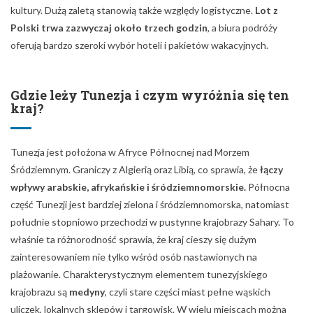
kultury. Dużą zaletą stanowią także względy logistyczne.
Lot z
Polski trwa zazwyczaj około trzech godzin
, a biura podróży
oferują bardzo szeroki wybór hoteli i pakietów wakacyjnych.
Gdzie leży Tunezja i czym wyróżnia się ten
kraj?
Tunezja jest położona w Afryce Północnej nad Morzem
Śródziemnym. Graniczy z Algierią oraz Libią, co sprawia, że
łączy
wpływy arabskie, afrykańskie i śródziemnomorskie.
Północna
część Tunezji jest bardziej zielona i śródziemnomorska, natomiast
południe stopniowo przechodzi w pustynne krajobrazy Sahary. To
właśnie ta różnorodność sprawia, że kraj cieszy się dużym
zainteresowaniem nie tylko wśród osób nastawionych na
plażowanie. Charakterystycznym elementem tunezyjskiego
krajobrazu są
medyny
, czyli stare części miast pełne wąskich
uliczek, lokalnych sklepów i targowisk. W wielu miejscach można