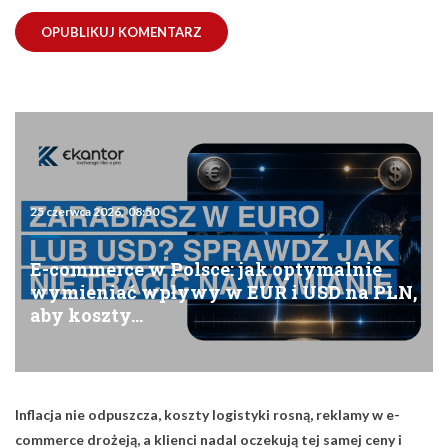
25 czerwca 2026, 08:50
E-commerce w Polsce: jak optymalnie
wymieniać wpływy w EUR i USD na PLN,
aby koszty…
Inflacja nie odpuszcza, koszty logistyki rosną, reklamy w e-
commerce drożeją, a klienci nadal oczekują tej samej ceny i