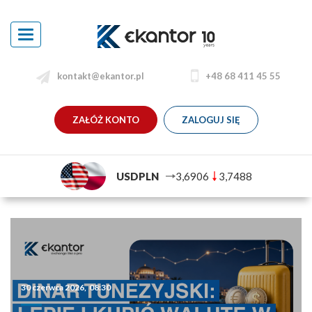
Toggle
navigation
kontakt@ekantor.pl
+48 68 411 45 55
ZAŁÓŻ KONTO
ZALOGUJ SIĘ
USDPLN
3,6906
3,7488
30 czerwca 2026, 08:30