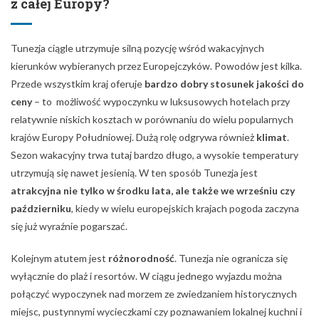
z całej Europy?
Tunezja ciągle utrzymuje silną pozycję wśród wakacyjnych
kierunków wybieranych przez Europejczyków. Powodów jest kilka.
Przede wszystkim kraj oferuje
bardzo dobry stosunek jakości do
ceny
– to możliwość wypoczynku w luksusowych hotelach przy
relatywnie niskich kosztach w porównaniu do wielu popularnych
krajów Europy Południowej. Dużą rolę odgrywa również
klimat
.
Sezon wakacyjny trwa tutaj bardzo długo, a wysokie temperatury
utrzymują się nawet jesienią. W ten sposób Tunezja jest
atrakcyjna nie tylko w środku lata, ale także we wrześniu czy
październiku
, kiedy w wielu europejskich krajach pogoda zaczyna
się już wyraźnie pogarszać.
Kolejnym atutem jest
różnorodność
. Tunezja nie ogranicza się
wyłącznie do plaż i resortów. W ciągu jednego wyjazdu można
połączyć wypoczynek nad morzem ze zwiedzaniem historycznych
miejsc, pustynnymi wycieczkami czy poznawaniem lokalnej kuchni i