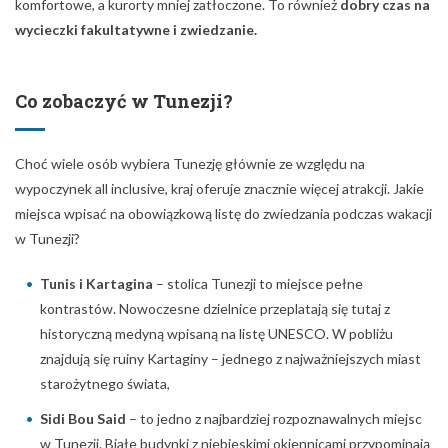
komfortowe, a kurorty mniej zatłoczone. To również
dobry czas na
wycieczki fakultatywne i zwiedzanie.
Co zobaczyć w Tunezji?
Choć wiele osób wybiera Tunezję głównie ze względu na
wypoczynek all inclusive, kraj oferuje znacznie więcej atrakcji. Jakie
miejsca wpisać na obowiązkową listę do zwiedzania podczas wakacji
w Tunezji?
Tunis i Kartagina
– stolica Tunezji to miejsce pełne
kontrastów. Nowoczesne dzielnice przeplatają się tutaj z
historyczną medyną wpisaną na listę UNESCO. W pobliżu
znajdują się ruiny Kartaginy – jednego z najważniejszych miast
starożytnego świata,
Sidi Bou Said
– to jedno z najbardziej rozpoznawalnych miejsc
w Tunezji. Białe budynki z niebieskimi okiennicami przypominają