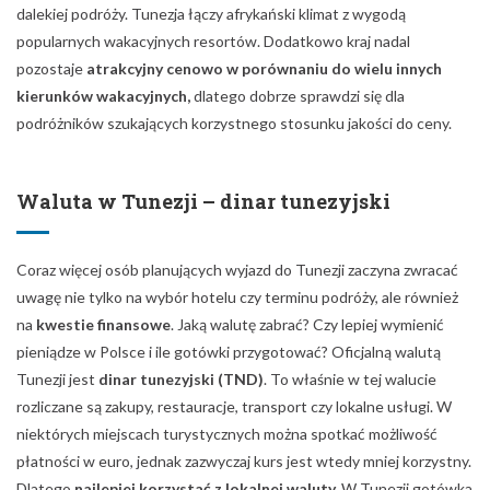
dalekiej podróży. Tunezja łączy afrykański klimat z wygodą
popularnych wakacyjnych resortów. Dodatkowo kraj nadal
pozostaje
atrakcyjny cenowo w porównaniu do wielu innych
kierunków wakacyjnych,
dlatego dobrze sprawdzi się dla
podróżników szukających korzystnego stosunku jakości do ceny.
Waluta w Tunezji – dinar tunezyjski
Coraz więcej osób planujących wyjazd do Tunezji zaczyna zwracać
uwagę nie tylko na wybór hotelu czy terminu podróży, ale również
na
kwestie finansowe
. Jaką walutę zabrać? Czy lepiej wymienić
pieniądze w Polsce i ile gotówki przygotować? Oficjalną walutą
Tunezji jest
dinar tunezyjski (TND)
. To właśnie w tej walucie
rozliczane są zakupy, restauracje, transport czy lokalne usługi. W
niektórych miejscach turystycznych można spotkać możliwość
płatności w euro, jednak zazwyczaj kurs jest wtedy mniej korzystny.
Dlatego
najlepiej korzystać z lokalnej waluty.
W Tunezji gotówka