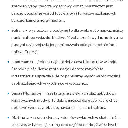
greckie wyspy i tworzą wyjątkowy klimat. Miasteczko jest
bardzo popularne wśród fotografów i turystów szukających
bardziej kameralnej atmosfery,
Sahara
– wycieczka na pustynię to dla wielu osób najważniejszy
punkt całego wyjazdu. Możliwość zobaczenia wydm, noclegu na
pustyni czy przejazdu jeepami pozwala odkryć zupełnie inne
oblicze Tunezji,
Hammamet
– jeden z najbardziej znanych kurortów w kraju.
Szerokie plaże, liczne restauracje i dobrze rozwinięta
infrastruktura sprawiają, że to popularny wybór wśród rodzin i
osób szukających wygodnego wypoczynku,
Susa i Monastyr
– miasta znane z pięknych plaż, zabytków i
klimatycznych medyn. To dobre miejsca dla osób, które chcą
połączyć wypoczynek z poznawaniem lokalnej kultury,
Matmata
– region słynący z domów wykutych w skałach. Co
ciekawe, w tym miejscu kręcono część scen do „Gwiezdnych