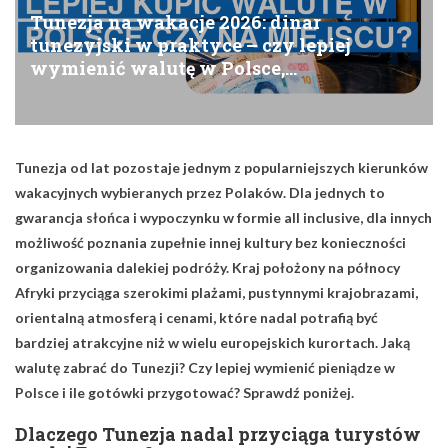
Tunezja na wakacje 2026: dinar
tunezyjski w praktyce – czy lepiej
wymienić walutę w Polsce,…
Tunezja od lat pozostaje jednym z popularniejszych kierunków
wakacyjnych wybieranych przez Polaków. Dla jednych to
gwarancja słońca i wypoczynku w formie all inclusive, dla innych
możliwość poznania zupełnie innej kultury bez konieczności
organizowania dalekiej podróży. Kraj położony na północy
Afryki przyciąga szerokimi plażami, pustynnymi krajobrazami,
orientalną atmosferą i cenami, które nadal potrafią być
bardziej atrakcyjne niż w wielu europejskich kurortach. Jaką
walutę zabrać do Tunezji? Czy lepiej wymienić pieniądze w
Polsce i ile gotówki przygotować? Sprawdź poniżej.
Dlaczego Tunezja nadal przyciąga turystów