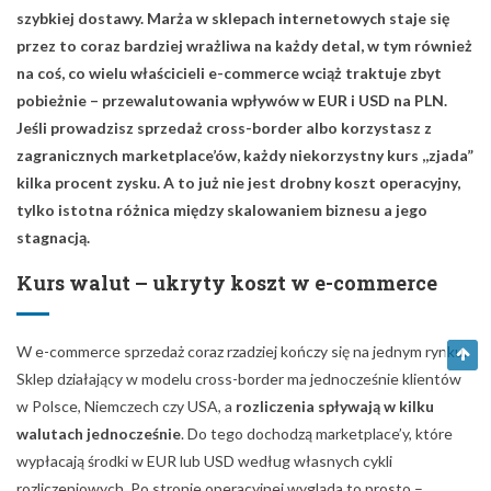
szybkiej dostawy. Marża w sklepach internetowych staje się
przez to coraz bardziej wrażliwa na każdy detal, w tym również
na coś, co wielu właścicieli e-commerce wciąż traktuje zbyt
pobieżnie – przewalutowania wpływów w EUR i USD na PLN.
Jeśli prowadzisz sprzedaż cross-border albo korzystasz z
zagranicznych marketplace’ów, każdy niekorzystny kurs ,,zjada”
kilka procent zysku. A to już nie jest drobny koszt operacyjny,
tylko istotna różnica między skalowaniem biznesu a jego
stagnacją.
Kurs walut – ukryty koszt w e-commerce
W e-commerce sprzedaż coraz rzadziej kończy się na jednym rynku.
Sklep działający w modelu cross-border ma jednocześnie klientów
w Polsce, Niemczech czy USA, a
rozliczenia spływają w kilku
walutach jednocześnie
. Do tego dochodzą marketplace’y, które
wypłacają środki w EUR lub USD według własnych cykli
rozliczeniowych. Po stronie operacyjnej wygląda to prosto –