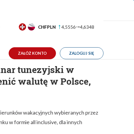
8
CHFPLN
4,5556
4,6348
TAKT
ZAŁÓŻ KONTO
ZALOGUJ SIĘ
inar tunezyjski w
enić walutę w Polsce,
h kierunków wakacyjnych wybieranych przez
u w formie all inclusive, dla innych