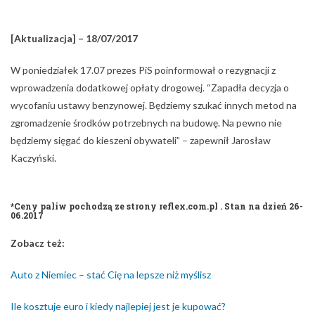
[Aktualizacja] – 18/07/2017
W poniedziałek 17.07 prezes PiS poinformował o rezygnacji z
wprowadzenia dodatkowej opłaty drogowej. “Zapadła decyzja o
wycofaniu ustawy benzynowej. Będziemy szukać innych metod na
zgromadzenie środków potrzebnych na budowę. Na pewno nie
będziemy sięgać do kieszeni obywateli” – zapewnił Jarosław
Kaczyński.
*Ceny paliw pochodzą ze strony reflex.com.pl . Stan na dzień 26-
06.2017
Zobacz też:
Auto z Niemiec – stać Cię na lepsze niż myślisz
Ile kosztuje euro i kiedy najlepiej jest je kupować?