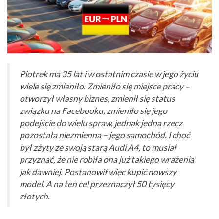
Piotrek ma 35 lat i w ostatnim czasie w jego życiu
wiele się zmieniło. Zmieniło się miejsce pracy –
otworzył własny biznes, zmienił się status
związku na Facebooku, zmieniło się jego
podejście do wielu spraw, jednak jedna rzecz
pozostała niezmienna – jego samochód. I choć
był zżyty ze swoją starą Audi A4, to musiał
przyznać, że nie robiła ona już takiego wrażenia
jak dawniej. Postanowił więc kupić nowszy
model. A na ten cel przeznaczył 50 tysięcy
złotych.