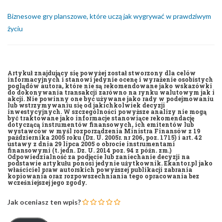
Biznesowe gry planszowe, które uczą jak wygrywać w prawdziwym
życiu
Artykuł znajdujący się powyżej został stworzony dla celów
informacyjnych i stanowi jedynie ocenę i wyrażenie osobistych
poglądów autora, które nie są rekomendowane jako wskazówki
do dokonywania transakcji zarówno na rynku walutowym jak i
akcji. Nie powinny one być używane jako rady w podejmowaniu
lub wstrzymywaniu się od jakichkolwiek decyzji
inwestycyjnych. W szczególności powyższe analizy nie mogą
być traktowane jako informacje stanowiące rekomendację
dotyczącą instrumentów finansowych, ich emitentów lub
wystawców w myśl rozporządzenia Ministra Finansów z 19
października 2005 roku (Dz. U. 2005r. nr 206, poz. 1715) i art. 42
ustawy z dnia 29 lipca 2005 o obrocie instrumentami
finansowymi (t. jedn. Dz. U. 2014 poz. 94 z późn. zm.)
Odpowiedzialność za podjęcie lub zaniechanie decyzji na
podstawie artykułu ponosi jedynie użytkownik. Ekantor.pl jako
właściciel praw autorskich powyższej publikacji zabrania
kopiowania oraz rozpowszechniania tego opracowania bez
wcześniejszej jego zgody.
Jak oceniasz ten wpis?