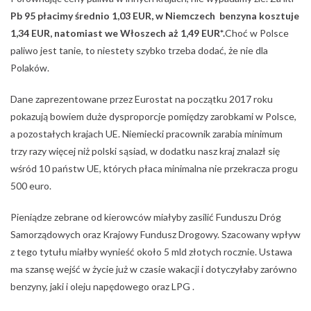
Pb 95 płacimy średnio 1,03 EUR, w Niemczech benzyna kosztuje
1,34 EUR, natomiast we Włoszech aż 1,49 EUR*.
Choć w Polsce
paliwo jest tanie, to niestety szybko trzeba dodać, że nie dla
Polaków.
Dane zaprezentowane przez Eurostat na początku 2017 roku
pokazują bowiem duże dysproporcje pomiędzy zarobkami w Polsce,
a pozostałych krajach UE. Niemiecki pracownik zarabia minimum
trzy razy więcej niż polski sąsiad, w dodatku nasz kraj znalazł się
wśród 10 państw UE, których płaca minimalna nie przekracza progu
500 euro.
Pieniądze zebrane od kierowców miałyby zasilić Funduszu Dróg
Samorządowych oraz Krajowy Fundusz Drogowy. Szacowany wpływ
z tego tytułu miałby wynieść około 5 mld złotych rocznie. Ustawa
ma szansę wejść w życie już w czasie wakacji i dotyczyłaby zarówno
benzyny, jaki i oleju napędowego oraz LPG .