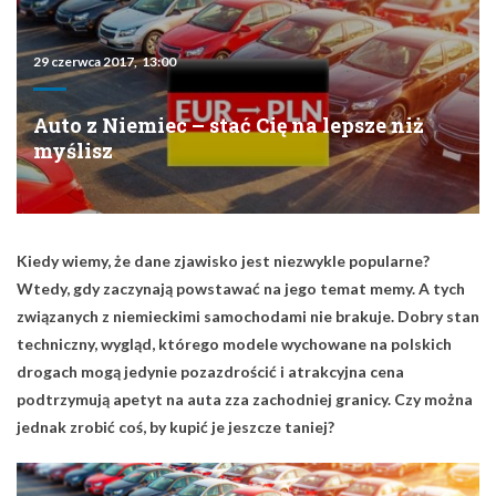
29 czerwca 2017, 13:00
Auto z Niemiec – stać Cię na lepsze niż
myślisz
Kiedy wiemy, że dane zjawisko jest niezwykle popularne?
Wtedy, gdy zaczynają powstawać na jego temat memy. A tych
związanych z niemieckimi samochodami nie brakuje. Dobry stan
techniczny, wygląd, którego modele wychowane na polskich
drogach mogą jedynie pozazdrościć i atrakcyjna cena
podtrzymują apetyt na auta zza zachodniej granicy. Czy można
jednak zrobić coś, by kupić je jeszcze taniej?