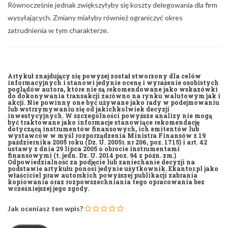
Równocześnie jednak zwiększyłyby się koszty delegowania dla firm
wysyłających. Zmiany miałyby również ograniczyć okres
zatrudnienia w tym charakterze.
Artykuł znajdujący się powyżej został stworzony dla celów
informacyjnych i stanowi jedynie ocenę i wyrażenie osobistych
poglądów autora, które nie są rekomendowane jako wskazówki
do dokonywania transakcji zarówno na rynku walutowym jak i
akcji. Nie powinny one być używane jako rady w podejmowaniu
lub wstrzymywaniu się od jakichkolwiek decyzji
inwestycyjnych. W szczególności powyższe analizy nie mogą
być traktowane jako informacje stanowiące rekomendację
dotyczącą instrumentów finansowych, ich emitentów lub
wystawców w myśl rozporządzenia Ministra Finansów z 19
października 2005 roku (Dz. U. 2005r. nr 206, poz. 1715) i art. 42
ustawy z dnia 29 lipca 2005 o obrocie instrumentami
finansowymi (t. jedn. Dz. U. 2014 poz. 94 z późn. zm.)
Odpowiedzialność za podjęcie lub zaniechanie decyzji na
podstawie artykułu ponosi jedynie użytkownik. Ekantor.pl jako
właściciel praw autorskich powyższej publikacji zabrania
kopiowania oraz rozpowszechniania tego opracowania bez
wcześniejszej jego zgody.
Jak oceniasz ten wpis?