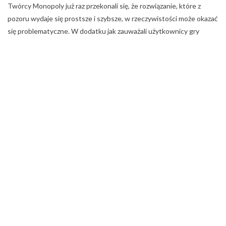
Twórcy Monopoly już raz przekonali się, że rozwiązanie, które z
pozoru wydaje się prostsze i szybsze, w rzeczywistości może okazać
się problematyczne. W dodatku jak zauważali użytkownicy gry
terminale zabierały przyjemność zabawy. W grze jednak zawsze
można powrócić do poprzedniej wersji, w życiu może okazać się to
znacznie trudniejsze.
Mimo to są takie sektory, w których
transakcje bezgotówkowe
potrafią przynieść wiele korzyści
. Chcesz się o tym przekonać?
Zapraszamy do nas.
TAGI:
BANKNOTY
GOTÓWKA
TRANSKACJE BEZGOTÓWKOWE
ZAKUPY
Udostępnij wpis na Facebooku