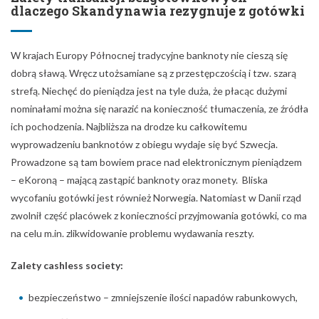
dlaczego Skandynawia rezygnuje z gotówki
W krajach Europy Północnej tradycyjne banknoty nie cieszą się
dobrą sławą. Wręcz utożsamiane są z przestępczością i tzw. szarą
strefą. Niechęć do pieniądza jest na tyle duża, że płacąc dużymi
nominałami można się narazić na konieczność tłumaczenia, ze źródła
ich pochodzenia. Najbliższa na drodze ku całkowitemu
wyprowadzeniu banknotów z obiegu wydaje się być Szwecja.
Prowadzone są tam bowiem prace nad elektronicznym pieniądzem
– eKoroną – mającą zastąpić banknoty oraz monety. Bliska
wycofaniu gotówki jest również Norwegia. Natomiast w Danii rząd
zwolnił część placówek z konieczności przyjmowania gotówki, co ma
na celu m.in. zlikwidowanie problemu wydawania reszty.
Zalety cashless society:
bezpieczeństwo – zmniejszenie ilości napadów rabunkowych,