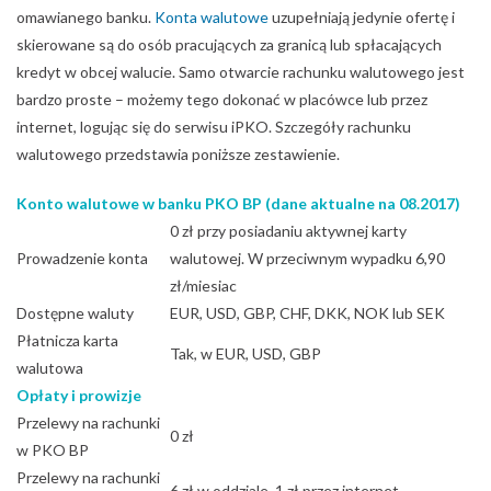
omawianego banku.
Konta walutowe
uzupełniają jedynie ofertę i
skierowane są do osób pracujących za granicą lub spłacających
kredyt w obcej walucie. Samo otwarcie rachunku walutowego jest
bardzo proste – możemy tego dokonać w placówce lub przez
internet, logując się do serwisu iPKO. Szczegóły rachunku
walutowego przedstawia poniższe zestawienie.
Konto walutowe w banku PKO BP (dane aktualne na 08.2017)
0 zł przy posiadaniu aktywnej karty
Prowadzenie konta
walutowej. W przeciwnym wypadku 6,90
zł/miesiac
Dostępne waluty
EUR, USD, GBP, CHF, DKK, NOK lub SEK
Płatnicza karta
Tak, w EUR, USD, GBP
walutowa
Opłaty i prowizje
Przelewy na rachunki
0 zł
w PKO BP
Przelewy na rachunki
6 zł w oddziale, 1 zł przez internet