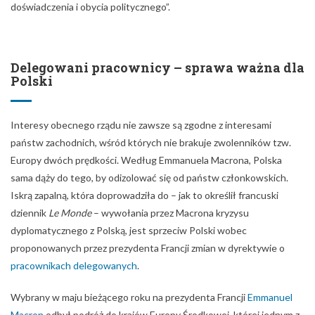
doświadczenia i obycia politycznego”.
Delegowani pracownicy – sprawa ważna dla
Polski
Interesy obecnego rządu nie zawsze są zgodne z interesami
państw zachodnich, wśród których nie brakuje zwolenników tzw.
Europy dwóch prędkości. Według Emmanuela Macrona, Polska
sama dąży do tego, by odizolować się od państw członkowskich.
Iskrą zapalną, która doprowadziła do – jak to określił francuski
dziennik
Le Monde
– wywołania przez Macrona kryzysu
dyplomatycznego z Polską, jest sprzeciw Polski wobec
proponowanych przez prezydenta Francji zmian w dyrektywie o
pracownikach delegowanych
.
Wybrany w maju bieżącego roku na prezydenta Francji
Emmanuel
Macron
odbył podróż do krajów Europy Środkowej, której jednym z