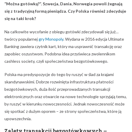
“Można gotówką?”. Szwecja, Dania, Norwegia powoli żegnają
się z tradycyjną formą pieniądza. Czy Polska również zdecyduje
się na taki krok?
Na całkowite wycofanie z obiegu gotówki zdecydowali się już…
twórcy popularnej
gry Monopoly
. Wydana w 2016 edycja Ultimate
Banking zawiera czytnik kart, który ma usprawnić transakcję oraz
zapobiec oszustwom. Podobna idea przyświeca zwolennikom
cashless society, czyli społeczeństwa bezgotówkowego.
Polska ma predyspozycje do tego by ruszyć w ślad za krajami
skandynawskimi. Dobrze rozwinięta infrastruktura płatności
bezgotówkowych, duża ilość przeprowadzanych transakcji
elektronicznych oraz otwarcie na nowe technologie sprzyjają temu,
by ruszyć w kierunku nowoczesności. Jednak nowoczesność może
się spotkać z dużym oporem – ze strony społeczeństwa, które ją
upowszechnia.
Zalety transakcji bezgotówkowych –