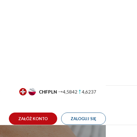
GBPPLN
5,0029
5,0421
TAKT
ZAŁÓŻ KONTO
ZALOGUJ SIĘ
szystko co