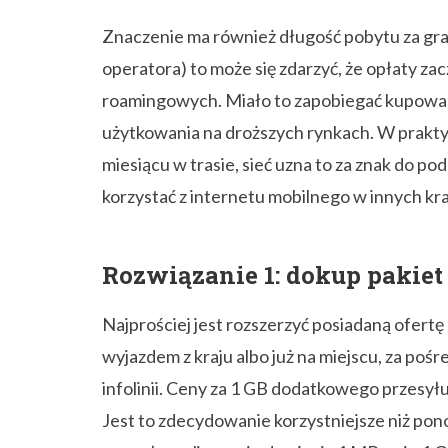
Rozwiązanie 1: dokup pakiet
Najprościej jest rozszerzyć posiadaną ofertę
wyjazdem z kraju albo już na miejscu, za po
infolinii. Ceny za 1 GB dodatkowego przesyłu 
Jest to zdecydowanie korzystniejsze niż po
z reguły rozliczanej od zużycia 1 MB a nie 1 
Rozwiązanie 2: kup numer l
Jak Unia długa i szeroka w każdym salonie p
kupić starter lokalnej sieci na kartę. Przyk
prepaid sieci O2 zawierający 1,25 GB transf