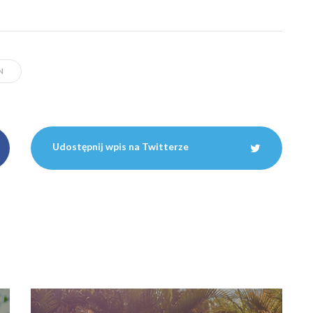
12 maja 2018, 12:15
Gdzie szukać domów na wakacje
za granicą? 8 najlepszych portali