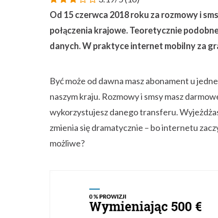
wykorzystujesz danego transferu. Wyjeżdża
zmienia się dramatycznie – bo internetu zaczy
możliwe?
Limity w roamingu EU