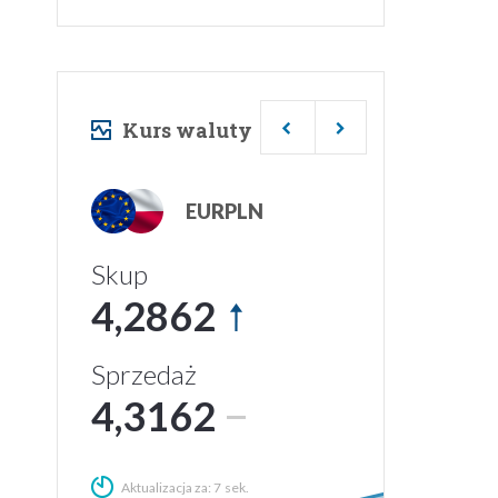
USDPLN
Skup
3,7189
Sprzedaż
3,7489
Aktualizacja za:
5
sek.
SPRAWDŹ KURSY WALUT