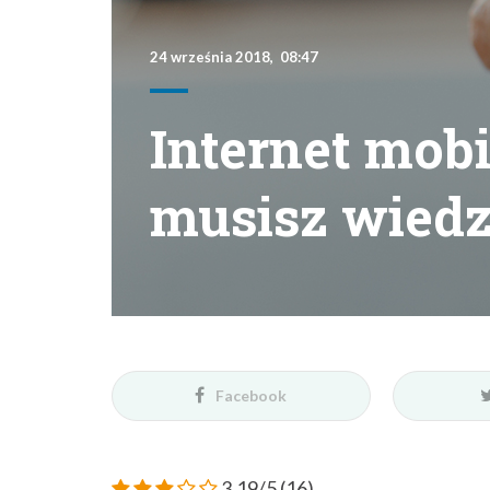
Facebook
3.19/5
(16)
Od 15 czerwca 2018 roku za rozmowy i smsy 
połączenia krajowe. Teoretycznie podobne
danych. W praktyce internet mobilny za gra
Być może od dawna masz abonament u jedn
naszym kraju. Rozmowy i smsy masz darmowe i 