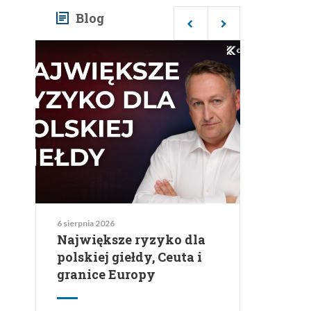
4 sierpnia 2026
Wakacje 2026: ile
naprawdę zapłacisz i jak
kurs waluty wpłynie na
Twój budżet urlopowy
Kurs waluty