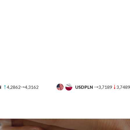
N
3,7189
3,7489
CHFPLN
4,5842
4,6237
UT
BANKI
BLOG FINANSOWY
POMOC
KON
ilny za granicą – w
ieć