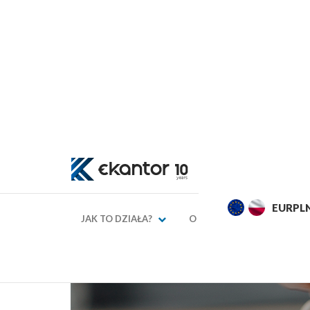
EURPLN
4,2862
4,3162
USDPL
JAK TO DZIAŁA?
O NAS
KURSY WAL
24 września 2018, 08:47
Internet mob
musisz wiedz