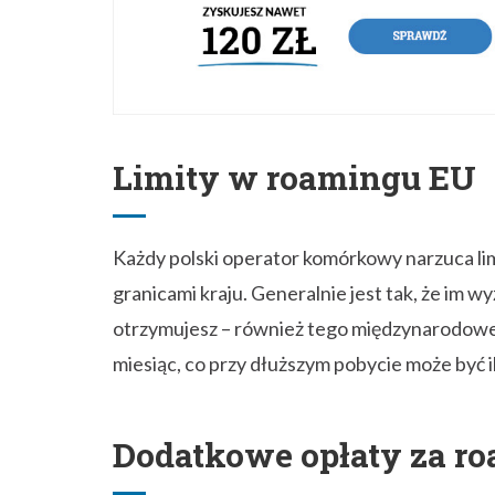
Każdy polski operator komórkowy narzuca li
granicami kraju. Generalnie jest tak, że im 
otrzymujesz – również tego międzynarodoweg
miesiąc, co przy dłuższym pobycie może być i
Dodatkowe opłaty za r
Znaczenie ma również długość pobytu za grani
operatora) to może się zdarzyć, że opłaty za
roamingowych. Miało to zapobiegać kupowan
użytkowania na droższych rynkach. W praktyc
miesiącu w trasie, sieć uzna to za znak do po
korzystać z internetu mobilnego w innych kr