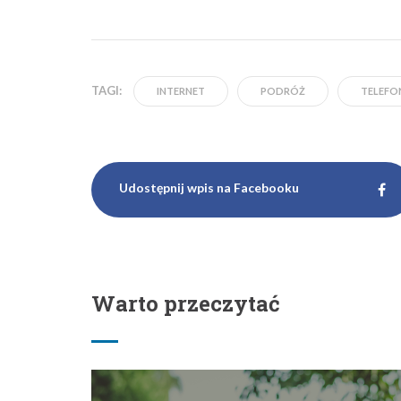
Warto przeczytać
12 czerwca 2018, 13:23
Ubezpieczenie na wakacje – jak
wybrać najlepszą ofertę?