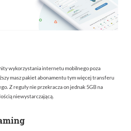
mity wykorzystania internetu mobilnego poza
wyższy masz pakiet abonamentu tym więcej transferu
o. Z reguły nie przekracza on jednak 5GB na
lością niewystarczającą.
oaming
cą. Jeżeli przekracza on 14-21 dni (zależnie od
czną być naliczane po regularnych stawkach
iu abonamentów w tańszych krajach UE i ich
e, jeżeli jesteś kierowcą spędzającym 3 tygodnie w
dniesienia opłat. Co zatem zrobić aby bez przeszkód
ajach UE?