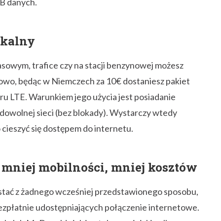
owolnej sieci (bez blokady). Wystarczy wtedy
cieszyć się dostępem do internetu.
i mniej mobilności, mniej kosztów
zystać z żadnego wcześniej przedstawionego sposobu,
bezpłatnie udostępniających połączenie internetowe.
le lub McDonaldy jak i autobusy miejskie albo
 takiego rozwiązania jest jego zerowy koszt. Należy
liczne są zwykle słabo zabezpieczone i łatwiej w
 granicą zdecydowanie lepiej jest kupić kartę
zasu. Jeżeli natomiast planujemy pobyt krótszy niż