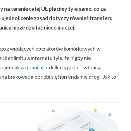
sz jednak
za granicę
na kilka tygodni i sytuacja
na brakować albo robi się horrendalnie drogi. Jak to