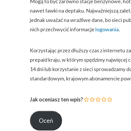
14 dni lub korzystanie z sieci sprowadzamy d
standardowym, krajowym abonamencie powi
Jak oceniasz ten wpis?
TAGI:
INTERNET
PODRÓŻ
TELEFO
Udostępnij wpis na Facebooku