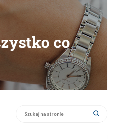
Policz, ile zaoszczędzisz
Wymieniajc w Ekantor.pl
1000 euro
ZYSKUJESZ
150 ZŁ