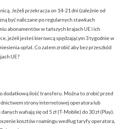
 o dodatkową ilość transferu. Można to zrobić przed
średnictwem strony internetowej operatora lub
danych wahają się od 5 zł (T-Mobile) do 30 zł (Play).
noszenie kosztów roamingu według taryfy operatora,
GB danych.
okalny
rasowym, trafice czy na stacji benzynowej możesz
ładowo, będąc w Niemczech za 10€ dostaniesz pakiet
eru LTE. Warunkiem jego użycia jest posiadanie