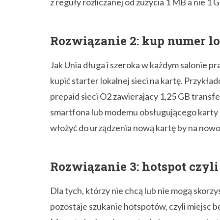
smartfona lub modemu obsługującego karty d
włożyć do urządzenia nową kartę by na nowo 
Rozwiązanie 3: hotspot czyl
Dla tych, którzy nie chcą lub nie mogą skor
pozostaje szukanie hotspotów, czyli miejsc 
Mogą to być zarówno stacje benzynowe, hote
nawet ławki na deptaku. Najważniejszą zaletą
jednak uważać na wrażliwe dane, bo sieci pub
nich przechwycić informacje
logowania
.
Korzystając przez dłuższy czas z internetu za
prepaid kraju, w którym spędzimy najwięcej c