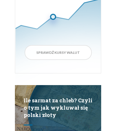
Ile sarmat za chleb? Czyli
o tym jak wykluwał się
polski złoty
500 na plus czy na