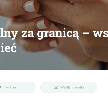
Twitter
Wyślij na maila
na terenie całej UE płacimy tyle samo, co za
 ujednolicenie zasad dotyczy również transferu
nicą może działać nieco inaczej.
ego z wiodących operatorów komórkowych w
bez limitu a internetu tyle, że nigdy nie