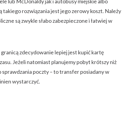
o sprawdzania poczty – to transfer posiadany w
nien wystarczyć.
N
Udostępnij wpis na Twitterze