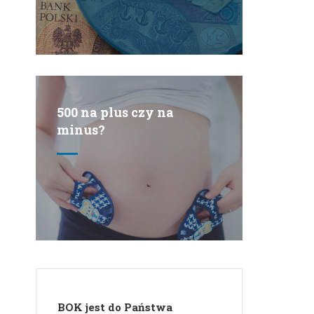
minus?
BOK jest do Państwa
dyspozycji w godzinach
pracy kantoru
Skontaktuj się z nami!