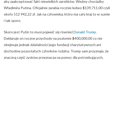
aby zaakceptować fakt niewielkich zarobków. Weźmy chociażby
Władimira Putina. Oficjalnie zarabia rocznie ledwo $139,711.00 czyli
około 512 942,22 zł. Jak na człowieka, który ma cały kraj to w sumie
i tak sporo.
Skoro jest Putin to musi pojawić się również
Donald Trump
.
Deklaruje on roczne przychody na poziomie $400,000.00 co nie
obejmuje jednak działalności jego fundacji charytatywnych ani
dochodów pozostałych członków rodziny. Trump sam przyznaje, że
znaczną część zysków przeznacza na pomoc dla potrzebujących,
więc widać z tego, że ma się czym dzielić.
Na naszym europejskim podwórku można przyjrzeć się wypłacie
pani kanclerz Niemiec, Angeli Merkel. Jej wynagrodzenie roczne to
€310,800.00, prawie tyle co prezesa ECB i dwukrotnie więcej niż
zarabia Władymir z Moskwy. To też prawie dwa razy tyle co
otrzymuje
Emmanuel Macron
, prezydent Francji (€181,680.00).
Pani Merkel jest uznawana za konia pociągowego całego Starego
Kontynentu więc musi zarabiać, żeby zostało coś na spokojną