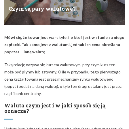
Czym są pary walutowe?
Mówi się, że towar jest wart tyle, ile ktoś jest w stanie za niego
zapłacić. Tak samo jest z walutami, jednak ich cena określana
poprzez… inną walutę.
Taką relację nazywa się kursem walutowym, przy czym kurs ten
może być płynny lub sztywny. O ile w przypadku tego pierwszego
cena kształtowana jest przez mechanizmy rynku walutowego
(popyt i podaż na daną walutę), o tyle ten drugi ustalany jest przez
rząd i bank centralny.
Waluta czym jest i w jaki sposób się ją
oznacza?
Waluta jest jednostką monetarną obowiązującą w danym państwie.