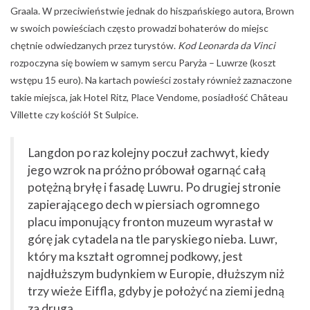
Graala. W przeciwieństwie jednak do hiszpańskiego autora, Brown
w swoich powieściach często prowadzi bohaterów do miejsc
chętnie odwiedzanych przez turystów.
Kod Leonarda da Vinci
rozpoczyna się bowiem w samym sercu Paryża – Luwrze (koszt
wstępu 15 euro). Na kartach powieści zostały również zaznaczone
takie miejsca, jak Hotel Ritz, Place Vendome, posiadłość Château
Villette czy kościół St Sulpice.
Langdon po raz kolejny poczuł zachwyt, kiedy
jego wzrok na próżno próbował ogarnąć całą
potężną bryłę i fasadę Luwru. Po drugiej stronie
zapierającego dech w piersiach ogromnego
placu imponujący fronton muzeum wyrastał w
górę jak cytadela na tle paryskiego nieba. Luwr,
który ma kształt ogromnej podkowy, jest
najdłuższym budynkiem w Europie, dłuższym niż
trzy wieże Eiffla, gdyby je położyć na ziemi jedną
za drugą.