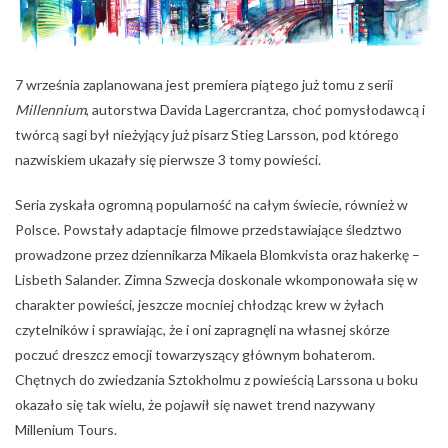
7 września zaplanowana jest premiera piątego już tomu z serii
Millennium
, autorstwa Davida Lagercrantza, choć pomysłodawcą i
twórcą sagi był nieżyjący już pisarz Stieg Larsson, pod którego
nazwiskiem ukazały się pierwsze 3 tomy powieści.
Seria zyskała ogromną popularność na całym świecie, również w
Polsce. Powstały adaptacje filmowe przedstawiające śledztwo
prowadzone przez dziennikarza Mikaela Blomkvista oraz hakerkę –
Lisbeth Salander. Zimna Szwecja doskonale wkomponowała się w
charakter powieści, jeszcze mocniej chłodząc krew w żyłach
czytelników i sprawiając, że i oni zapragnęli na własnej skórze
poczuć dreszcz emocji towarzyszący głównym bohaterom.
Chętnych do zwiedzania Sztokholmu z powieścią Larssona u boku
okazało się tak wielu, że pojawił się nawet trend nazywany
Millenium Tours.