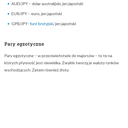
AUD/JPY – dolar australijski, jen japoński
EUR/JPY – euro, jen japoński
GPB/JPY-
funt brytyjski
, jen japoński
Pary egzotyczne
Pary egzotyczne – w przeciwieństwie do majorsów – to te na
których płynność jest niewielka. Zwykle tworzą je waluty rynków
wschodzących. Zatem również złoty.
Przykłady par egzotycznych:
USD/HKD – dolar amerykański, dolar hongkoński
USD/NOK – dolar amerykański, korona norweska
EUR/TRY – euro, nowa lira turecka