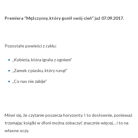
Premiera “
Mężczyzny, który gonił swój cień” już 07.09.2017.
Pozostałe powieści z cyklu:
„Kobieta, która igrała z ogniem”
„Zamek z piasku, który runął”
„Co nas nie zabije”
Mówi się, że czytanie poszerza horyzonty. I to dosłownie, ponieważ
trzymając książki w dłoni można zobaczyć znacznie więcej… i to na
własne oczy.