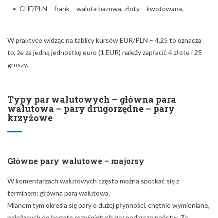
CHF/PLN – frank – waluta bazowa, złoty – kwotowana.
W praktyce widząc na tablicy kursów EUR/PLN – 4,25 to oznacza
to, że za jedną jednostkę euro (1 EUR) należy zapłacić 4 złote i 25
groszy.
Typy par walutowych – główna para
walutowa – pary drugorzędne – pary
krzyżowe
Główne pary walutowe – majorsy
W komentarzach walutowych często można spotkać się z
terminem: główna para walutowa.
Mianem tym określa się pary o dużej płynności, chętnie wymieniane,
należących do bogato rozwiniętych gospodarczo państw. Ze