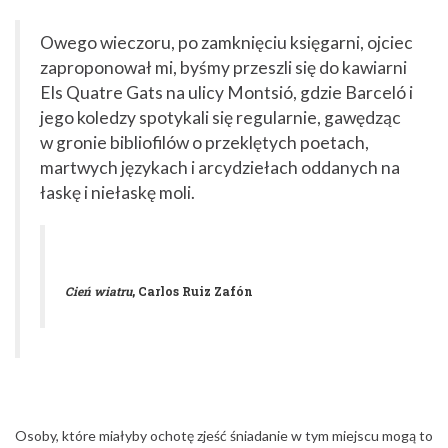
Owego wieczoru, po zamknięciu księgarni, ojciec
zaproponował mi, byśmy przeszli się do kawiarni
Els Quatre Gats na ulicy Montsió, gdzie Barceló i
jego koledzy spotykali się regularnie, gawędząc
w gronie bibliofilów o przeklętych poetach,
martwych językach i arcydziełach oddanych na
łaskę i niełaskę moli.
Cień wiatru
, Carlos Ruiz Zafón
Osoby, które miałyby ochotę zjeść śniadanie w tym miejscu mogą to