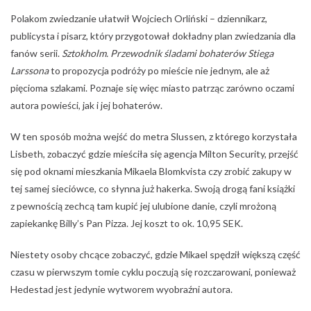
Polakom zwiedzanie ułatwił Wojciech Orliński – dziennikarz,
publicysta i pisarz, który przygotował dokładny plan zwiedzania dla
fanów serii.
Sztokholm. Przewodnik śladami bohaterów Stiega
Larssona
to propozycja podróży po mieście nie jednym, ale aż
pięcioma szlakami. Poznaje się więc miasto patrząc zarówno oczami
autora powieści, jak i jej bohaterów.
W ten sposób można wejść do metra Slussen, z którego korzystała
Lisbeth, zobaczyć gdzie mieściła się agencja Milton Security, przejść
się pod oknami mieszkania Mikaela Blomkvista czy zrobić zakupy w
tej samej sieciówce, co słynna już hakerka. Swoją drogą fani książki
z pewnością zechcą tam kupić jej ulubione danie, czyli mrożoną
zapiekankę Billy’s Pan Pizza. Jej koszt to ok. 10,95 SEK.
Niestety osoby chcące zobaczyć, gdzie Mikael spędził większą część
czasu w pierwszym tomie cyklu poczują się rozczarowani, ponieważ
Hedestad jest jedynie wytworem wyobraźni autora.