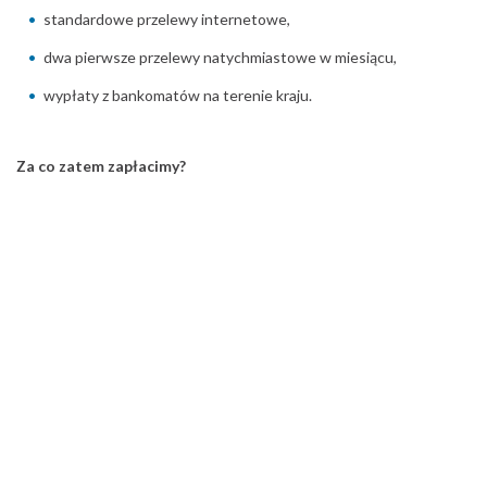
standardowe przelewy internetowe,
dwa pierwsze przelewy natychmiastowe w miesiącu,
wypłaty z bankomatów na terenie kraju.
Za co zatem zapłacimy?
Na uwagę zasługuje możliwość zrealizowania aż dwa razy w
miesiącu natychmiastowego przelewu, natomiast opłata za każdy
kolejny wynosi 3,50 zł, co – jak się okazuje – również nie jest stawką
wygórowaną.
Konto walutowe
0 zł w Idea Banku zapłaci się także za dwa szybkie przelewy w obcej
walucie, co sprawia, że
konto walutowe
w tym banku również jest
warte zainteresowania. Tym bardziej, że za jego otwarcie, jak i
prowadzenie nie są naliczane dodatkowe opłaty, a klient ma do