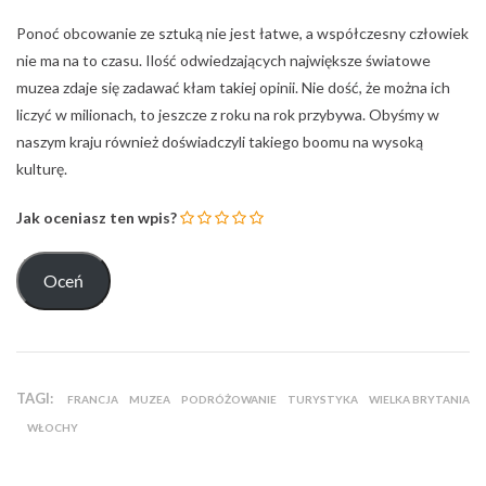
Ponoć obcowanie ze sztuką nie jest łatwe, a współczesny człowiek
nie ma na to czasu. Ilość odwiedzających największe światowe
muzea zdaje się zadawać kłam takiej opinii. Nie dość, że można ich
liczyć w milionach, to jeszcze z roku na rok przybywa. Obyśmy w
naszym kraju również doświadczyli takiego boomu na wysoką
kulturę.
Jak oceniasz ten wpis?
TAGI:
FRANCJA
MUZEA
PODRÓŻOWANIE
TURYSTYKA
WIELKA BRYTANIA
WŁOCHY