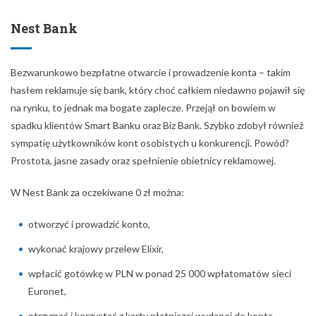
Nest Bank
Bezwarunkowo bezpłatne otwarcie i prowadzenie konta – takim
hasłem reklamuje się bank, który choć całkiem niedawno pojawił się
na rynku, to jednak ma bogate zaplecze. Przejął on bowiem w
spadku klientów Smart Banku oraz Biz Bank. Szybko zdobył również
sympatię użytkowników kont osobistych u konkurencji. Powód?
Prostota, jasne zasady oraz spełnienie obietnicy reklamowej.
W Nest Bank za oczekiwane 0 zł można:
otworzyć i prowadzić konto,
wykonać krajowy przelew Elixir,
wpłacić gotówkę w PLN w ponad 25 000 wpłatomatów sieci
Euronet,
otrzymać i korzystać z karty płatniczej wydanej do konta,