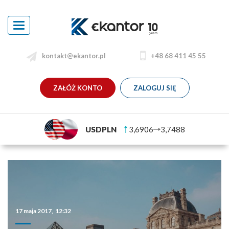
Toggle
navigation
kontakt@ekantor.pl
+48 68 411 45 55
ZAŁÓŻ KONTO
ZALOGUJ SIĘ
USDPLN
3,6906
3,7488
17 maja 2017, 12:32