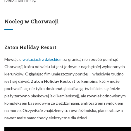
rzecz a tak cieszy.
Nocleg w Chorwacji
Zaton Holiday Resort
Mówiąc o
wakacjach z dzieckiem
za granicą nie sposób pominąć
Chorwacji, która od wielu lat jest jednym z najchętniej wybieranych
kierunków. Oglądając film umieszczony poniżej – właściwie trudno
jest się dziwić.
Zaton Holiday Restort
to
kemping
, który może
pochwalić się nie tylko doskonałą lokalizacją (w bliskim sąsiedzie
plaży zarówno piaskowej jak i kamienistej), ale również odnowionym
kompleksem basenowym ze zjeżdżalniami, amfiteatrem i widokiem
na morze. Oczywiście znajdziemy tu również boiska, place zabaw a
nawet małe samochody elektryczne dla dzieci.