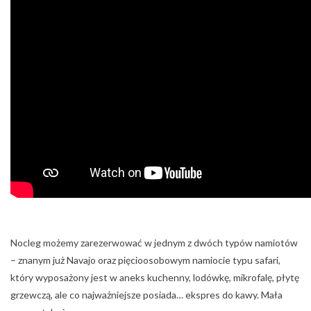
Nocleg możemy zarezerwować w jednym z dwóch typów namiotów
– znanym już Navajo oraz pięcioosobowym namiocie typu safari,
który wyposażony jest w aneks kuchenny, lodówkę, mikrofalę, płytę
grzewczą, ale co najważniejsze posiada… ekspres do kawy. Mała