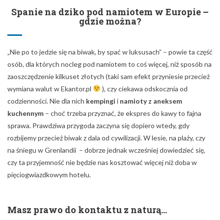
Spanie na dziko pod namiotem w Europie –
gdzie można?
„Nie po to jedzie się na biwak, by spać w luksusach” – powie ta część
osób, dla których nocleg pod namiotem to coś więcej, niż sposób na
zaoszczędzenie kilkuset złotych (taki sam efekt przyniesie przecież
wymiana walut w Ekantor.pl
), czy ciekawa odskocznia od
codzienności. Nie dla nich
kempingi
i
namioty z aneksem
kuchennym
– choć trzeba przyznać, że ekspres do kawy to fajna
sprawa. Prawdziwa przygoda zaczyna się dopiero wtedy, gdy
rozbijemy przecież biwak z dala od cywilizacji. W lesie, na plaży, czy
na śniegu w Grenlandii – dobrze jednak wcześniej dowiedzieć się,
czy ta przyjemność nie będzie nas kosztować więcej niż doba w
pięciogwiazdkowym hotelu.
Masz prawo do kontaktu z naturą...