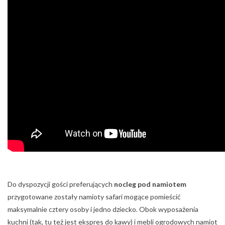
Do dyspozycji gości preferujących
nocleg pod namiotem
przygotowane zostały namioty safari mogące pomieścić
maksymalnie cztery osoby i jedno dziecko. Obok wyposażenia
kuchni (tak, tu też jest ekspres do kawy) i mebli ogrodowych namiot