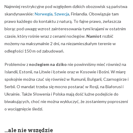
Najmniej restrykcyjne pod względem dzikich obozowisk są państwa
skandynawskie:
Norwegia
,
Szwecja
, Finlandia. Obowiązuje tam
prawo każdego do kontaktu z naturą. To fajne prawo, zwłaszcza
biorąc pod uwagę wzrost zainteresowania tymi krajami w ostatnim
czasie, który rośnie wraz z cenami noclegów.
Namiot
rozbić
możemy na maksymalnie 2 dni, na niezamieszkałym terenie w
odległości 150 m od zabudowań.
Problemów z
noclegiem na dziko
nie powinniśmy mieć również na
Islandii, Estonii, na Litwie i Łotwie oraz w Kosowie i Bośni. W miarę
spokojnie można czuć się również w Rumunii, Bułgarii, Czarnogórze i
Serbii. O mandat trzeba się mocno postarać w Rosji, na Białorusi i
Ukrainie. Także Słowenia i Polska mają dość luźne podejście do
biwakujących, choć nie można wykluczyć, że zostaniemy poproszeni
o wyciągnięcie śledzi.
...ale nie wszędzie