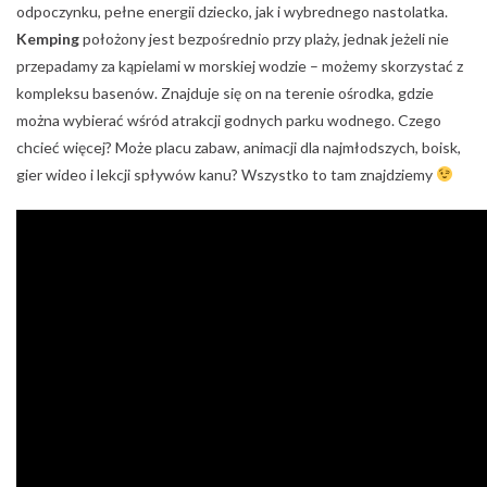
odpoczynku, pełne energii dziecko, jak i wybrednego nastolatka.
Kemping
położony jest bezpośrednio przy plaży, jednak jeżeli nie
przepadamy za kąpielami w morskiej wodzie – możemy skorzystać z
kompleksu basenów. Znajduje się on na terenie ośrodka, gdzie
można wybierać wśród atrakcji godnych parku wodnego. Czego
chcieć więcej? Może placu zabaw, animacji dla najmłodszych, boisk,
gier wideo i lekcji spływów kanu? Wszystko to tam znajdziemy