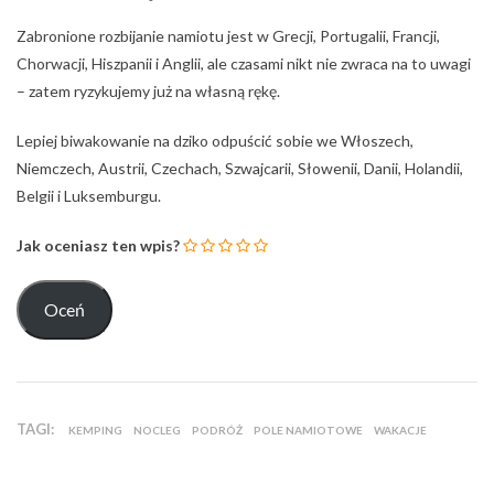
Zabronione rozbijanie namiotu jest w Grecji, Portugalii, Francji,
Chorwacji, Hiszpanii i Anglii, ale czasami nikt nie zwraca na to uwagi
– zatem ryzykujemy już na własną rękę.
Lepiej biwakowanie na dziko odpuścić sobie we Włoszech,
Niemczech, Austrii, Czechach, Szwajcarii, Słowenii, Danii, Holandii,
Belgii i Luksemburgu.
Jak oceniasz ten wpis?
TAGI:
KEMPING
NOCLEG
PODRÓŻ
POLE NAMIOTOWE
WAKACJE