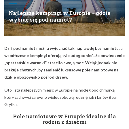
Najlepsze kempingi w Europie – gdzie
wybrać się pod namiot?
Dziś pod namiot można wyjechać tak naprawdę bez namiotu, a
współczesne kempingi oferują tyle udogodnień, że powiedzenie
„spartańskie warunki” straciło swoją moc. Wciąż jednak nie
brakuje chętnych, by zamienić luksusowe pole namiotowe na
dzikie obozowisko pośród drzew.
Oto lista najlepszych miejsc w Europie na nocleg pod chmurką,
który zachwyci zarówno wieloosobową rodzinę, jak i fanów Bear
Gryllsa.
Pole namiotowe w Europie idealne dla
rodzin z dziećmi