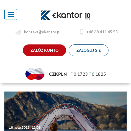
Toggle
navigation
kontakt@ekantor.pl
+48 68 411 45 55
ZAŁÓŻ KONTO
ZALOGUJ SIĘ
CZKPLN
0,1723
0,1825
18 lipca 2018, 13:58