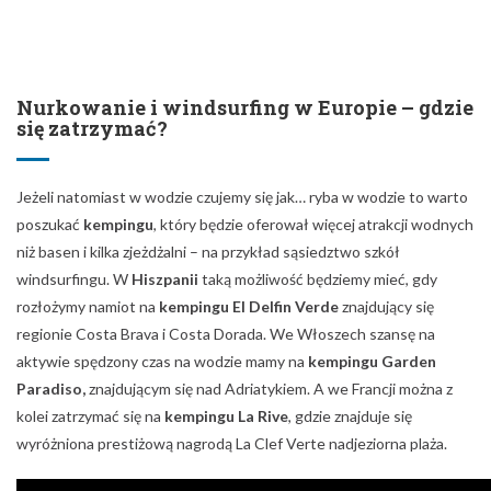
Nurkowanie i windsurfing w Europie – gdzie
się zatrzymać?
Jeżeli natomiast w wodzie czujemy się jak… ryba w wodzie to warto
poszukać
kempingu
, który będzie oferował więcej atrakcji wodnych
niż basen i kilka zjeżdżalni – na przykład sąsiedztwo szkół
windsurfingu. W
Hiszpanii
taką możliwość będziemy mieć, gdy
rozłożymy namiot na
kempingu El Delfin Verde
znajdujący się
regionie Costa Brava i Costa Dorada. We Włoszech szansę na
aktywie spędzony czas na wodzie mamy na
kempingu Garden
Paradiso,
znajdującym się nad Adriatykiem. A we Francji można z
kolei zatrzymać się na
kempingu La Rive
, gdzie znajduje się
wyróżniona prestiżową nagrodą La Clef Verte nadjeziorna plaża.