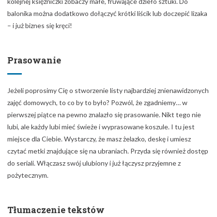
kolejnej księżniczki zobaczy małe, fruwające dzieło sztuki. Do
balonika można dodatkowo dołączyć krótki liścik lub doczepić lizaka
– i już biznes się kręci!
Prasowanie
Jeżeli poprosimy Cię o stworzenie listy najbardziej znienawidzonych
zajęć domowych, to co by to było? Pozwól, że zgadniemy… w
pierwszej piątce na pewno znalazło się prasowanie. Nikt tego nie
lubi, ale każdy lubi mieć świeże i wyprasowane koszule. I tu jest
miejsce dla Ciebie. Wystarczy, że masz żelazko, deskę i umiesz
czytać metki znajdujące się na ubraniach. Przyda się również dostęp
do seriali. Włączasz swój ulubiony i już łączysz przyjemne z
pożytecznym.
Tłumaczenie tekstów