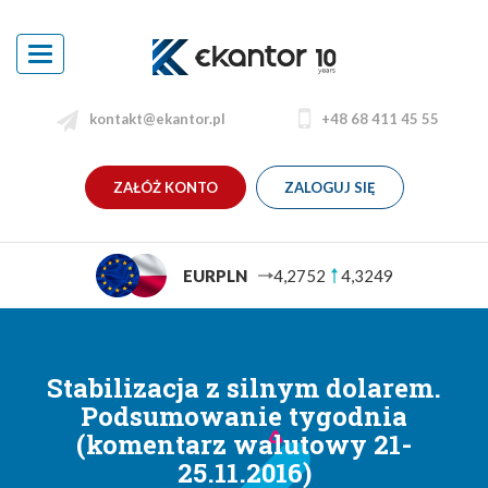
Toggle
navigation
kontakt@ekantor.pl
+48 68 411 45 55
ZAŁÓŻ KONTO
ZALOGUJ SIĘ
EURPLN
4,2752
4,3249
Stabilizacja z silnym dolarem.
Podsumowanie tygodnia
(komentarz walutowy 21-
25.11.2016)