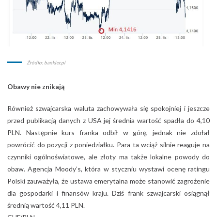
Źródło: bankier.pl
Obawy nie znikają
Również szwajcarska waluta zachowywała się spokojniej i jeszcze
przed publikacją danych z USA jej średnia wartość spadła do 4,10
PLN. Następnie kurs franka odbił w górę, jednak nie zdołał
powrócić do pozycji z poniedziałku. Para ta wciąż silnie reaguje na
czynniki ogólnoświatowe, ale złoty ma także lokalne powody do
obaw. Agencja Moody’s, która w styczniu wystawi ocenę ratingu
Polski zauważyła, że ustawa emerytalna może stanowić zagrożenie
dla gospodarki i finansów kraju. Dziś frank szwajcarski osiągnął
średnią wartość 4,11 PLN.