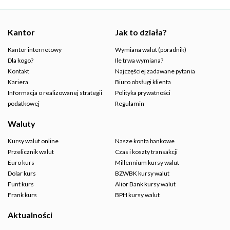
Kantor
Jak to działa?
Kantor internetowy
Wymiana walut (poradnik)
Dla kogo?
Ile trwa wymiana?
Kontakt
Najczęściej zadawane pytania
Kariera
Biuro obsługi klienta
Informacja o realizowanej strategii
Polityka prywatności
podatkowej
Regulamin
Waluty
Kursy walut online
Nasze konta bankowe
Przelicznik walut
Czas i koszty transakcji
Euro kurs
Millennium kursy walut
Dolar kurs
BZWBK kursy walut
Funt kurs
Alior Bank kursy walut
Frank kurs
BPH kursy walut
Aktualności