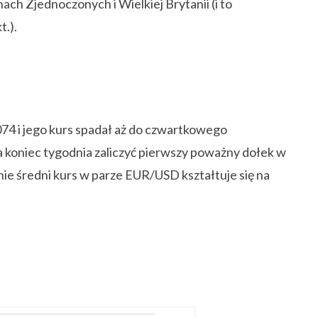
ach Zjednoczonych i Wielkiej Brytanii (i to
30
30
31
30
30
30
31
30
31
30
31
30
31
30
31
30
30
30
31
30
30
30
31
30
31
30
30
31
30
31
31
31
31
31
31
31
31
31
31
31
31
31
t.).
74 i jego kurs spadał aż do czwartkowego
na koniec tygodnia zaliczyć pierwszy poważny dołek w
e średni kurs w parze EUR/USD kształtuje się na