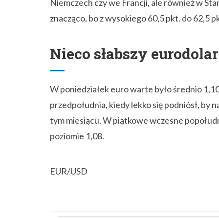
Niemczech czy we Francji, ale również w Stan
znacząco, bo z wysokiego 60,5 pkt. do 62,5 pk
Nieco słabszy eurodolar
W poniedziałek euro warte było średnio 1,10
przedpołudnia, kiedy lekko się podniósł, by 
tym miesiącu. W piątkowe wczesne popołudni
poziomie 1,08.
EUR/USD