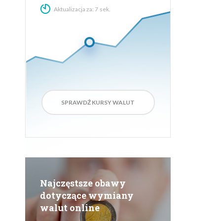
Aktualizacja za:
6
sek.
SPRAWDŹ KURSY WALUT
Najczęstsze obawy
dotyczące wymiany
walut online