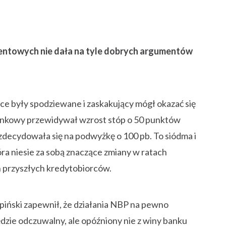
towych nie dała na tyle dobrych argumentów
e były spodziewane i zaskakujący mógł okazać się
 rynkowy przewidywał wzrost stóp o 50 punktów
 zdecydowała się na podwyżkę o 100 pb. To siódma i
a niesie za sobą znaczące zmiany w ratach
 przyszłych kredytobiorców.
piński zapewnił, że działania NBP na pewno
ędzie odczuwalny, ale opóźniony nie z winy banku