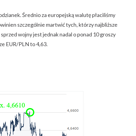
odzianek. Średnio za europejską walutę płaciliśmy
winien szczególnie martwić tych, którzy najbliższe
i sprzed wojny jest jednak nadal o ponad 10 groszy
rze EUR/PLN to 4,63.