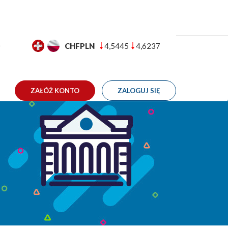
GBPPLN
4,9881
5,0533
TAKT
owy 4-8.04.2022
ZAŁÓŻ KONTO
ZALOGUJ SIĘ