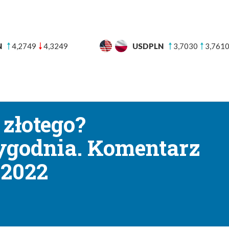
N
3,7030
3,7610
CHFPLN
4,5445
4,6237
UT
BANKI
BLOG FINANSOWY
POMOC
KON
→
towe
Stopy nie uratują złotego? Podsumowanie tygodnia. Komentarz walut
 złotego?
godnia. Komentarz
.2022