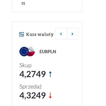
31
Kurs waluty
USDPLN
Skup
3,7030
Sprzedaż
3,7610