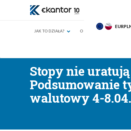
EURPLN
4,2749
4,3249
USDPL
JAK TO DZIAŁA?
O NAS
KURSY WAL
→
→
Strona główna
Blog finansowy
Komentarze walu
Stopy nie uratują
Podsumowanie ty
walutowy 4-8.04