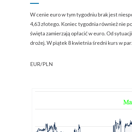
W cenie euro w tym tygodniu brak jest niesp
4,63 złotego. Koniec tygodnia również nie po
święta zamierzają opłacić w euro. Od sytuacj
drożej. W piątek 8 kwietnia średni kurs w pa
EUR/PLN