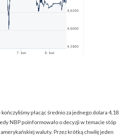
) kończyliśmy płacąc średnio za jednego dolara 4,18
kiedy NBP poinformowało o decyzji w temacie stóp
amerykańskiej waluty. Przez krótką chwilę jeden