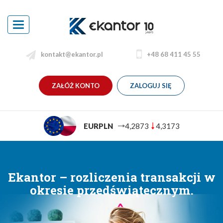
Toggle
navigation
kontakt@ekantor.pl
+48 68 411 45 55
ZAŁÓŻ KONTO
ZALOGUJ SIĘ
EURPLN
4,2873
4,3173
Ekantor – rozliczenia transakcji w
okresie przedświątecznym.