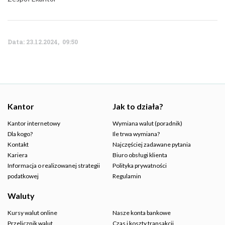
Data: 23.12.2024, 09:50
Kantor
Jak to działa?
Kantor internetowy
Wymiana walut (poradnik)
Dla kogo?
Ile trwa wymiana?
Kontakt
Najczęściej zadawane pytania
Kariera
Biuro obsługi klienta
Informacja o realizowanej strategii
Polityka prywatności
podatkowej
Regulamin
Waluty
Kursy walut online
Nasze konta bankowe
Przelicznik walut
Czas i koszty transakcji