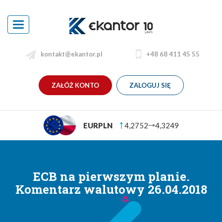
Toggle
navigation
kontakt@ekantor.pl
+48 68 411 45 55
ZAŁÓŻ KONTO
ZALOGUJ SIĘ
4,2752
4,3249
USDPLN
3,
ECB na pierwszym planie.
Komentarz walutowy 26.04.2018