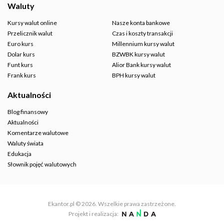
Waluty
Kursy walut online
Nasze konta bankowe
Przelicznik walut
Czas i koszty transakcji
Euro kurs
Millennium kursy walut
Dolar kurs
BZWBK kursy walut
Funt kurs
Alior Bank kursy walut
Frank kurs
BPH kursy walut
Aktualności
Blog finansowy
Aktualności
Komentarze walutowe
Waluty świata
Edukacja
Słownik pojęć walutowych
Ekantor.pl © 2026. Wszelkie prawa zastrzeżone.
Projekt i realizacja: