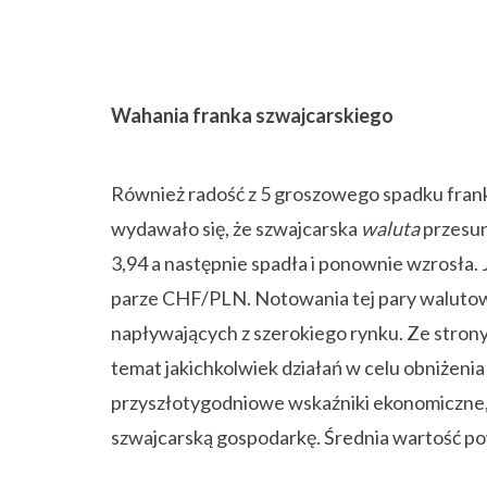
Wahania franka szwajcarskiego
Również radość z 5 groszowego spadku franka 
wydawało się, że szwajcarska
waluta
przesun
3,94 a następnie spadła i ponownie wzrosła
parze CHF/PLN. Notowania tej pary walutow
napływających z szerokiego rynku. Ze stron
temat jakichkolwiek działań w celu obniżeni
przyszłotygodniowe wskaźniki ekonomiczne, 
szwajcarską gospodarkę. Średnia wartość po