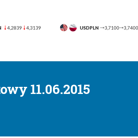
N
3,7100
3,7400
CHFPLN
4,5919
4,6314
UT
BANKI
BLOG FINANSOWY
POMOC
KON
→
towe
Komentarz walutowy 11.06.2015
owy 11.06.2015