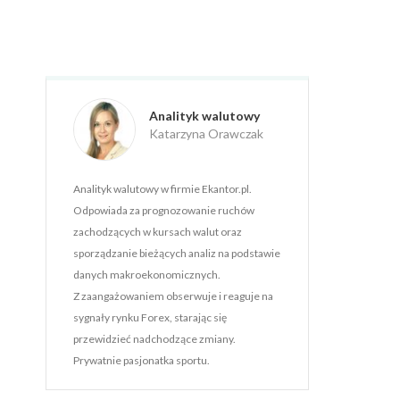
Analityk walutowy
Katarzyna Orawczak
Analityk walutowy w firmie Ekantor.pl.
Odpowiada za prognozowanie ruchów
zachodzących w kursach walut oraz
sporządzanie bieżących analiz na podstawie
danych makroekonomicznych.
Z zaangażowaniem obserwuje i reaguje na
sygnały rynku Forex, starając się
przewidzieć nadchodzące zmiany.
Prywatnie pasjonatka sportu.