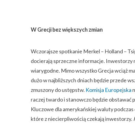
W Grecji bez większych zmian
Wczorajsze spotkanie Merkel – Holland – Tsi
docierają sprzeczne informacje. Inwestorzy ni
wiarygodne. Mimo wszystko Grecja wciąż ma 
dużo w najbliższych dniach będzie przede ws
zmuszony do ustępstw.
Komisja Europejska
n
raczej twardo i stanowczo będzie obstawać p
Kluczowe dla amerykańskiej waluty podczas d
które z niecierpliwością czekają inwestorzy.