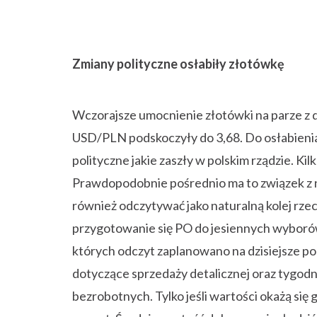
Zmiany polityczne osłabiły złotówkę
Wczorajsze umocnienie złotówki na parze z 
USD/PLN podskoczyły do 3,68. Do osłabienia
polityczne jakie zaszły w polskim rządzie. Kil
Prawdopodobnie pośrednio ma to związek z
również odczytywać jako naturalną kolej rz
przygotowanie się PO do jesiennych wybor
których odczyt zaplanowano na dzisiejsze po
dotyczące sprzedaży detalicznej oraz tygodni
bezrobotnych. Tylko jeśli wartości okażą si