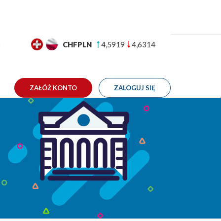
GBPPLN
4,9942
5,0334
TAKT
ZAŁÓŻ KONTO
ZALOGUJ SIĘ