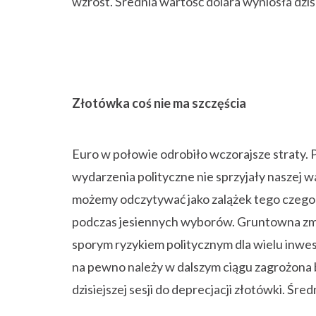
wzrost. Średnia wartość dolara wyniosła dziś
Złotówka coś nie ma szczęścia
Euro w połowie odrobiło wczorajsze straty. P
wydarzenia polityczne nie sprzyjały naszej 
możemy odczytywać jako zalążek tego czeg
podczas jesiennych wyborów. Gruntowna zmi
sporym ryzykiem politycznym dla wielu inwe
na pewno należy w dalszym ciągu zagrożona 
dzisiejszej sesji do deprecjacji złotówki. Śre