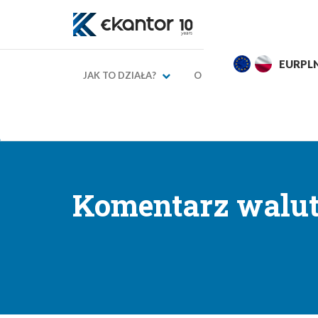
EURPLN
4,2839
4,3139
USDPL
JAK TO DZIAŁA?
O NAS
KURSY WAL
→
→
Strona główna
Blog finansowy
Komentarze walu
Komentarz walut