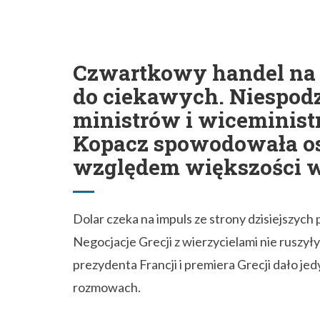
Czwartkowy handel na
do ciekawych. Niespod
ministrów i wiceminis
Kopacz spowodowała osł
względem większości w
Dolar czeka na impuls ze strony dzisiejszy
Negocjacje Grecji z wierzycielami nie ruszył
prezydenta Francji i premiera Grecji dało j
rozmowach.