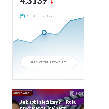
3,7400
Aktualizacja za:
6
sek.
SPRAWDŹ KURSY WALUT
Jak robi się filmy? – Rola
producenta, budżety,