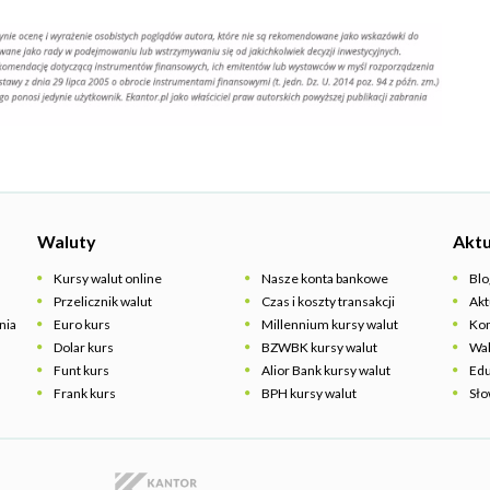
Waluty
Aktu
Kursy walut online
Nasze konta bankowe
Blo
Przelicznik walut
Czas i koszty transakcji
Akt
nia
Euro kurs
Millennium kursy walut
Ko
Dolar kurs
BZWBK kursy walut
Wal
Funt kurs
Alior Bank kursy walut
Edu
Frank kurs
BPH kursy walut
Sło