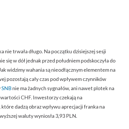
nie trwała długo. Na początku dzisiejszej sesji
ie się w dół jednak przed południem podskoczyła do
. Jak widzimy wahania są nieodłącznym elementem na
ej pozostają cały czas pod wpływem czynników
y
SNB
nie ma żadnych sygnałów, ani nawet plotek na
a wartości CHF. Inwestorzy czekają na
które dadzą obraz wpływu aprecjacji franka na
wyższej waluty wyniosła 3,93 PLN.