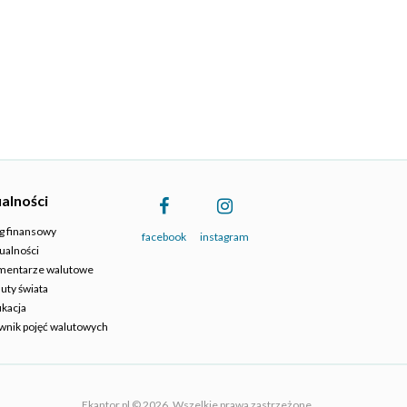
alności
g finansowy
facebook
instagram
ualności
mentarze walutowe
uty świata
kacja
wnik pojęć walutowych
Ekantor.pl © 2026. Wszelkie prawa zastrzeżone.