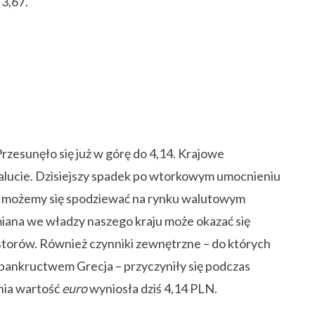
 3,67.
rzesunęło się już w górę do 4,14. Krajowe
walucie. Dzisiejszy spadek po wtorkowym umocnieniu
o możemy się spodziewać na rynku walutowym
ana we władzy naszego kraju może okazać się
storów. Również czynniki zewnętrzne – do których
bankructwem Grecja – przyczyniły się podczas
dnia wartość
euro
wyniosła dziś 4,14 PLN.