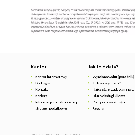
Kantor
Jak to działa?
Kantor internetowy
Wymiana walut (poradnik)
Dla kogo?
Ile trwa wymiana?
Kontakt
Najczęściej zadawane pyta
Kariera
Biuro obsługi klienta
Informacja o realizowanej
Polityka prywatności
strategii podatkowej
Regulamin
INNE SERWISY GRUPY PK CAPITAL: