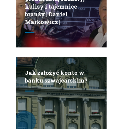
kulisy i tajemnice
branży | Daniel
Markowicz |
Jak założyć konto w
banku szwajcarskim?