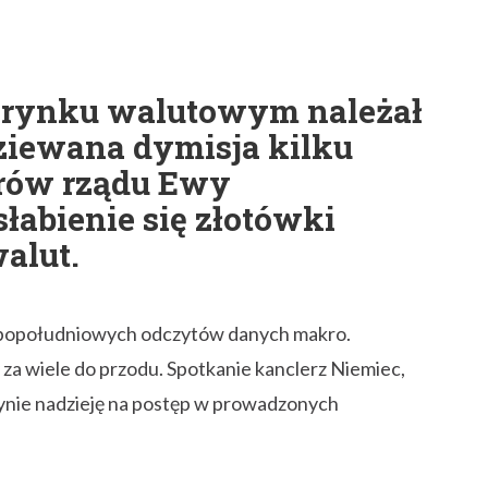
 rynku walutowym należał
ziewana dymisja kilku
trów rządu Ewy
abienie się złotówki
alut.
ch popołudniowych odczytów danych makro.
y za wiele do przodu. Spotkanie kanclerz Niemiec,
edynie nadzieję na postęp w prowadzonych