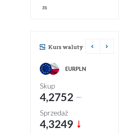
31
Kurs waluty
EURPLN
Skup
4,2752
Sprzedaż
4,3249