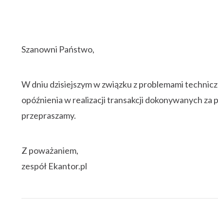
Szanowni Państwo,
W dniu dzisiejszym w związku z problemami techni
opóźnienia w realizacji transakcji dokonywanych za
przepraszamy.
Z poważaniem,
zespół Ekantor.pl