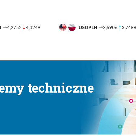
N
4,2752
4,3249
USDPLN
3,6906
3,748
UT
BANKI
BLOG FINANSOWY
POMOC
KON
iczne
lemy techniczne