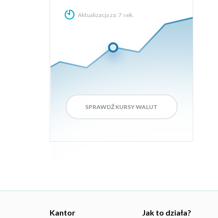
Aktualizacja za:
7
sek.
SPRAWDŹ KURSY WALUT
Kantor
Jak to działa?