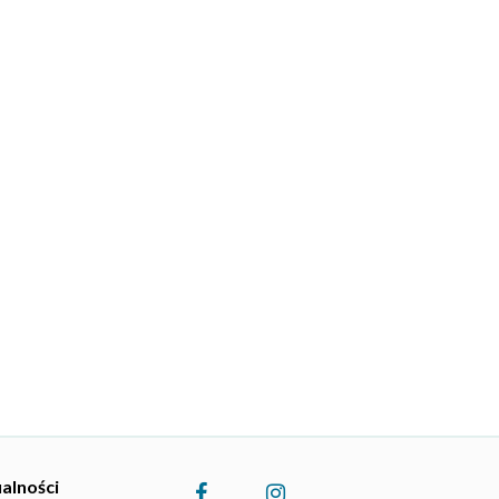
alności