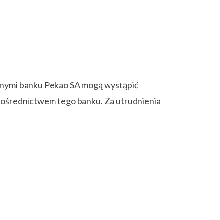
cznymi banku Pekao SA mogą wystąpić
 pośrednictwem tego banku. Za utrudnienia