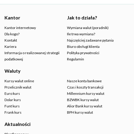
Kantor
Jak to działa?
Kantor internetowy
Wymiana walut (poradnik)
Dla kogo?
Ile trwa wymiana?
Kontakt
Najczęściej zadawane pytania
Kariera
Biuro obsługi klienta
Informacja o realizowanej strategii
Polityka prywatności
podatkowej
Regulamin
Waluty
Kursy walut online
Nasze konta bankowe
Przelicznik walut
Czas i koszty transakcji
Euro kurs
Millennium kursy walut
Dolar kurs
BZWBK kursy walut
Funt kurs
Alior Bank kursy walut
Frank kurs
BPH kursy walut
Aktualności