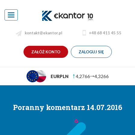
Toggle
navigation
kontakt@ekantor.pl
+48 68 411 45 55
ZAŁÓŻ KONTO
ZALOGUJ SIĘ
EURPLN
4,2766
4,3266
Poranny komentarz 14.07.2016