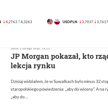
miesiąca
N
4,2763
4,3263
USDPLN
3,7037
3,761
UT
BANKI
BLOG FINANSOWY
POMOC
KON
Data: 2 lutego 2026, 14:13
JP Morgan pokazał, kto rząd
lekcja rynku
Dzisiaj widziałem, że w Suwałkach było minus 32 sto
staropolskiego powiedzenia: „aby do wiosny”. A na
„aby do ...