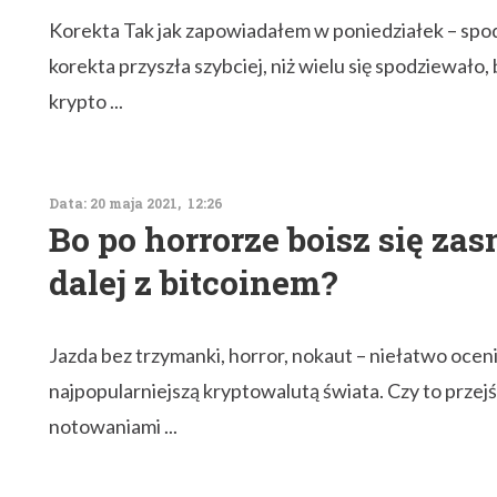
Korekta Tak jak zapowiadałem w poniedziałek – spodz
korekta przyszła szybciej, niż wielu się spodziewało
krypto ...
Data: 20 maja 2021, 12:26
Bo po horrorze boisz się zasn
dalej z bitcoinem?
Jazda bez trzymanki, horror, nokaut – niełatwo ocenić
najpopularniejszą kryptowalutą świata. Czy to prze
notowaniami ...