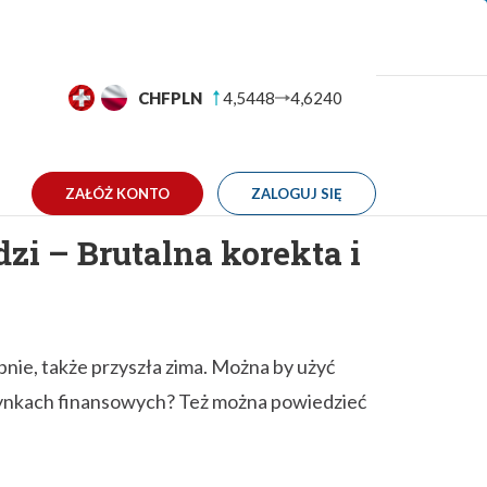
7
CHFPLN
4,5448
4,6240
TAKT
ZAŁÓŻ KONTO
ZALOGUJ SIĘ
zi – Brutalna korekta i
pnie, także przyszła zima. Można by użyć
 rynkach finansowych? Też można powiedzieć