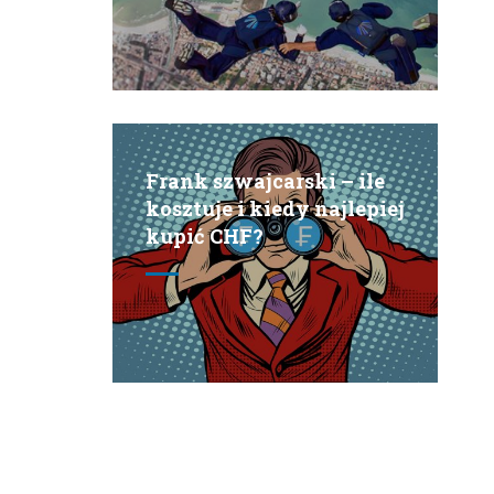
Frank szwajcarski – ile
kosztuje i kiedy najlepiej
kupić CHF?