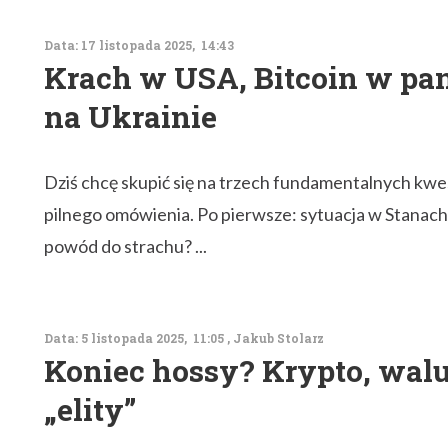
Data: 17 listopada 2025, 14:43
Krach w USA, Bitcoin w pan
na Ukrainie
Dziś chcę skupić się na trzech fundamentalnych kw
pilnego omówienia. Po pierwsze: sytuacja w Stanach
powód do strachu? ...
Data: 5 listopada 2025, 11:05 , Jakub Stolarz
Koniec hossy? Krypto, walut
„elity”