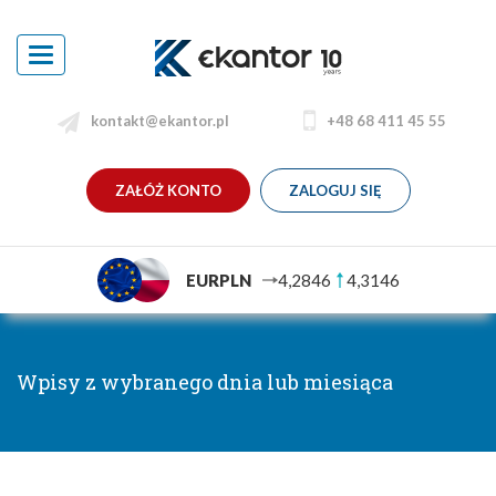
Toggle
navigation
kontakt@ekantor.pl
+48 68 411 45 55
ZAŁÓŻ KONTO
ZALOGUJ SIĘ
EURPLN
4,2846
4,3146
Wpisy z wybranego dnia lub miesiąca