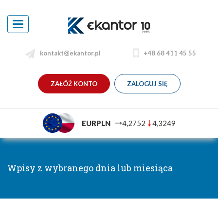
Toggle
navigation
kontakt@ekantor.pl
+48 68 411 45 55
ZAŁÓŻ KONTO
ZALOGUJ SIĘ
EURPLN
4,2752
4,3249
Wpisy z wybranego dnia lub miesiąca