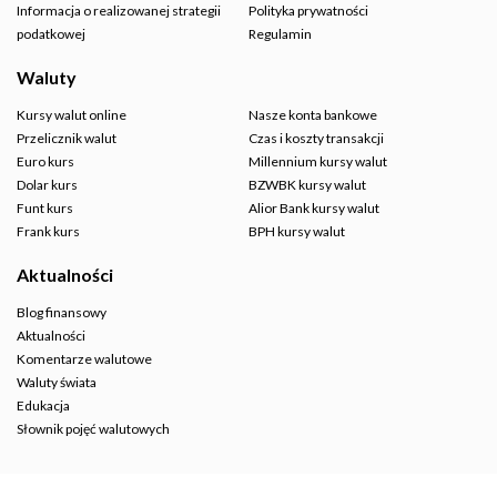
Informacja o realizowanej strategii
Polityka prywatności
podatkowej
Regulamin
Waluty
Kursy walut online
Nasze konta bankowe
Przelicznik walut
Czas i koszty transakcji
Euro kurs
Millennium kursy walut
Dolar kurs
BZWBK kursy walut
Funt kurs
Alior Bank kursy walut
Frank kurs
BPH kursy walut
Aktualności
Blog finansowy
Aktualności
Komentarze walutowe
Waluty świata
Edukacja
Słownik pojęć walutowych