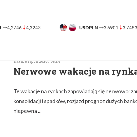
miesiąca
N
4,2746
4,3243
USDPLN
3,6901
3,748
UT
BANKI
BLOG FINANSOWY
POMOC
KON
Data: 8 lipca 2026, 08:14
Nerwowe wakacje na rynk
Te wakacje na rynkach zapowiadają się nerwowo: zami
konsolidacji i spadków, rozjazd prognoz dużych bankó
niepewna ...