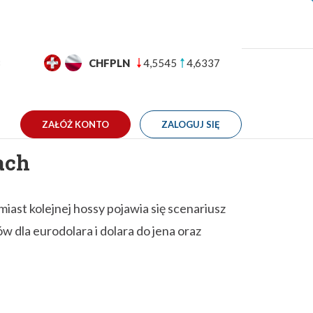
3
CHFPLN
4,5545
4,6337
TAKT
ZAŁÓŻ KONTO
ZALOGUJ SIĘ
ach
ast kolejnej hossy pojawia się scenariusz
w dla eurodolara i dolara do jena oraz