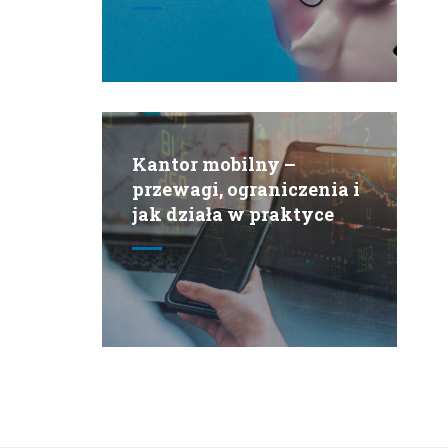
Kantor mobilny –
przewagi, ograniczenia i
jak działa w praktyce