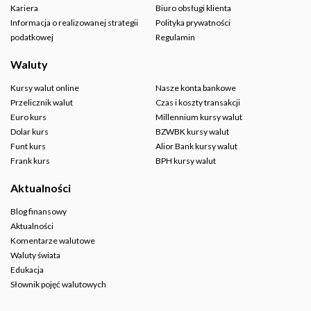
Kariera
Biuro obsługi klienta
Informacja o realizowanej strategii
Polityka prywatności
podatkowej
Regulamin
Waluty
Kursy walut online
Nasze konta bankowe
Przelicznik walut
Czas i koszty transakcji
Euro kurs
Millennium kursy walut
Dolar kurs
BZWBK kursy walut
Funt kurs
Alior Bank kursy walut
Frank kurs
BPH kursy walut
Aktualności
Blog finansowy
Aktualności
Komentarze walutowe
Waluty świata
Edukacja
Słownik pojęć walutowych