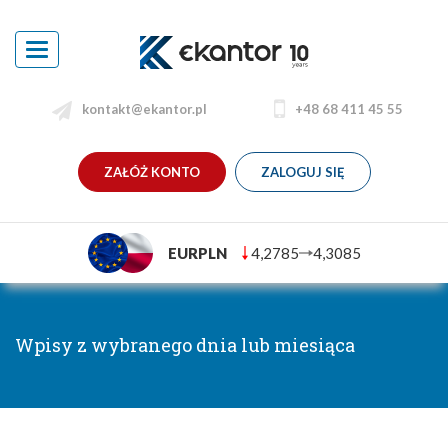
Toggle
navigation
kontakt@ekantor.pl
+48 68 411 45 55
ZAŁÓŻ KONTO
ZALOGUJ SIĘ
EURPLN
4,2785
4,3085
Wpisy z wybranego dnia lub miesiąca