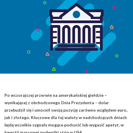
Po wczorajszej przerwie na amerykańskiej giełdzie –
wynikającej z obchodzonego Dnia Prezydenta – dolar
przebudził się i umocnił swoją pozycję zarówno względem euro,
jak i złotego. Kluczowe dla tej waluty w nadchodzących dniach
będą wszelkie sygnały mogące podsycić lub wygasić apetyt, w
kwestii marcowej podwyżki stóp w USA.