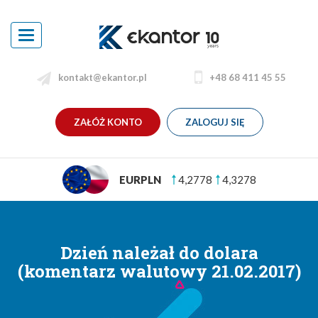
Toggle
navigation
kontakt@ekantor.pl
+48 68 411 45 55
ZAŁÓŻ KONTO
ZALOGUJ SIĘ
USDPLN
3,6995
3,7575
Dzień należał do dolara
(komentarz walutowy 21.02.2017)