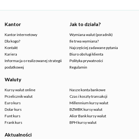
Kantor
Jak to działa?
Kantor internetowy
Wymiana walut (poradnik)
Dla kogo?
Ile trwa wymiana?
Kontakt
Najczęściej zadawane pytania
Kariera
Biuro obsługi klienta
Informacja o realizowanej strategii
Polityka prywatności
podatkowej
Regulamin
Waluty
Kursy walut online
Nasze konta bankowe
Przelicznik walut
Czas i koszty transakcji
Euro kurs
Millennium kursy walut
Dolar kurs
BZWBK kursy walut
Funt kurs
Alior Bank kursy walut
Frank kurs
BPH kursy walut
Aktualności