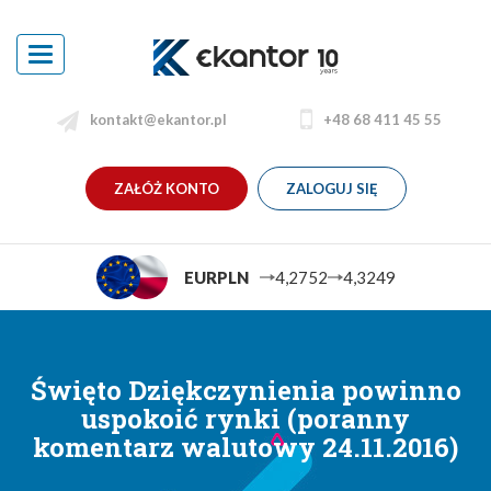
Toggle
navigation
kontakt@ekantor.pl
+48 68 411 45 55
ZAŁÓŻ KONTO
ZALOGUJ SIĘ
EURPLN
4,2752
4,3249
Święto Dziękczynienia powinno
uspokoić rynki (poranny
komentarz walutowy 24.11.2016)