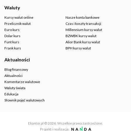
Waluty
Kursy walut online
Nasze konta bankowe
Przelicznik walut
Czas i koszty transakcji
Euro kurs
Millennium kursy walut
Dolar kurs
BZWBK kursy walut
Funt kurs
Alior Bank kursy walut
Frank kurs
BPH kursy walut
Aktualności
Blog finansowy
Aktualności
Komentarze walutowe
Waluty świata
Edukacja
Słownik pojęć walutowych
Ekantor.pl © 2026. Wszelkie prawa zastrzeżone.
Projekt i realizacja: