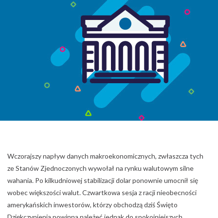
Wczorajszy napływ danych makroekonomicznych, zwłaszcza tych
ze Stanów Zjednoczonych wywołał na rynku walutowym silne
wahania. Po kilkudniowej stabilizacji dolar ponownie umocnił się
wobec większości walut. Czwartkowa sesja z racji nieobecności
amerykańskich inwestorów, którzy obchodzą dziś Święto
Dziękczynienia powinna należeć jednak do spokojniejszych.