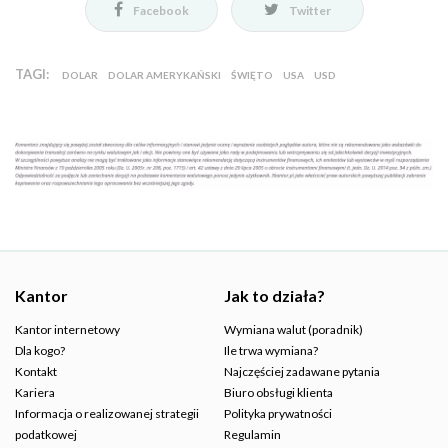
Facebook
Twitter
TAGI:
DOLAR
DOLAR AMERYKAŃSKI
ŚWIĘTO
USA
USD
Kantor
Jak to działa?
Kantor internetowy
Wymiana walut (poradnik)
Dla kogo?
Ile trwa wymiana?
Kontakt
Najczęściej zadawane pytania
Kariera
Biuro obsługi klienta
Informacja o realizowanej strategii
Polityka prywatności
podatkowej
Regulamin