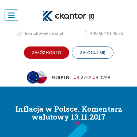
Toggle
navigation
kontakt@ekantor.pl
+48 68 411 45 55
ZAŁÓŻ KONTO
ZALOGUJ SIĘ
752
4,3249
USDPLN
3,6906
Inflacja w Polsce. Komentarz
walutowy 13.11.2017