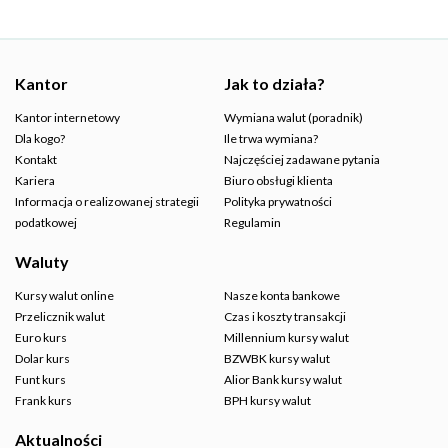
Kantor
Jak to działa?
Kantor internetowy
Wymiana walut (poradnik)
Dla kogo?
Ile trwa wymiana?
Kontakt
Najczęściej zadawane pytania
Kariera
Biuro obsługi klienta
Informacja o realizowanej strategii
Polityka prywatności
podatkowej
Regulamin
Waluty
Kursy walut online
Nasze konta bankowe
Przelicznik walut
Czas i koszty transakcji
Euro kurs
Millennium kursy walut
Dolar kurs
BZWBK kursy walut
Funt kurs
Alior Bank kursy walut
Frank kurs
BPH kursy walut
Aktualności