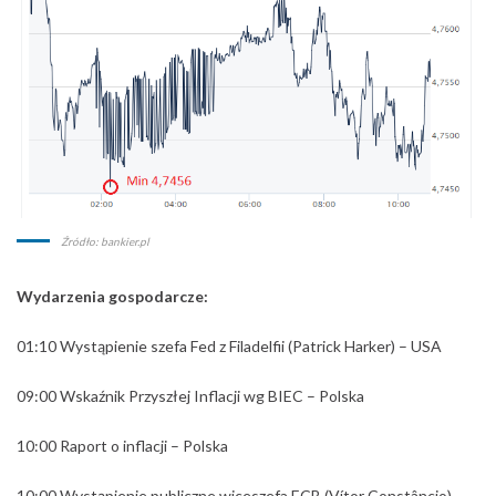
Źródło: bankier.pl
Wydarzenia gospodarcze:
01:10
Wystąpienie szefa Fed z Filadelfii (Patrick Harker)
– USA
09:00
Wskaźnik Przyszłej Inflacji wg BIEC – Polska
10:00 Raport o inflacji
– Polska
10:00
Wystąpienie publiczne wiceszefa ECB (Vítor Constâncio) –