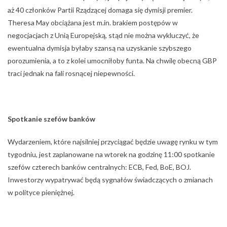
aż 40 członków Partii Rządzącej domaga się dymisji premier.
Theresa May obciążana jest m.in. brakiem postępów w
negocjacjach z Unią Europejską, stąd nie można wykluczyć, że
ewentualna dymisja byłaby szansą na uzyskanie szybszego
porozumienia, a to z kolei umocniłoby funta. Na chwilę obecną GBP
traci jednak na fali rosnącej niepewności.
Spotkanie szefów banków
Wydarzeniem, które najsilniej przyciągać będzie uwagę rynku w tym
tygodniu, jest zaplanowane na wtorek na godzinę 11:00 spotkanie
szefów czterech banków centralnych: ECB, Fed, BoE, BOJ.
Inwestorzy wypatrywać będą sygnałów świadczących o zmianach
w polityce pieniężnej.