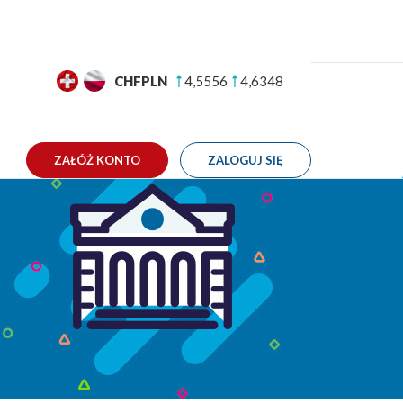
GBPPLN
4,9855
5,0507
TAKT
4.09.2021
ZAŁÓŻ KONTO
ZALOGUJ SIĘ