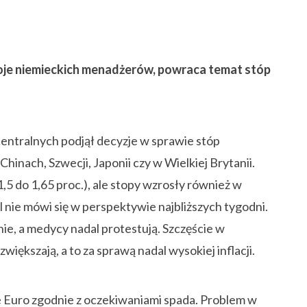
troje niemieckich menadżerów, powraca temat stóp
ntralnych podjął decyzje w sprawie stóp
hinach, Szwecji, Japonii czy w Wielkiej Brytanii.
5 do 1,65 proc.), ale stopy wzrosły również w
nie mówi się w perspektywie najbliższych tygodni.
nie, a medycy nadal protestują. Szczęście w
iększają, a to za sprawą nadal wysokiej inflacji.
e Euro zgodnie z oczekiwaniami spada. Problem w