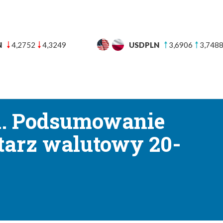
N
3,6906
3,7488
CHFPLN
4,5556
4,6348
UT
BANKI
BLOG FINANSOWY
POMOC
KON
→
towe
Jesienne słabości. Podsumowanie tygodnia. Komentarz walutowy 20-2
ci. Podsumowanie
tarz walutowy 20-