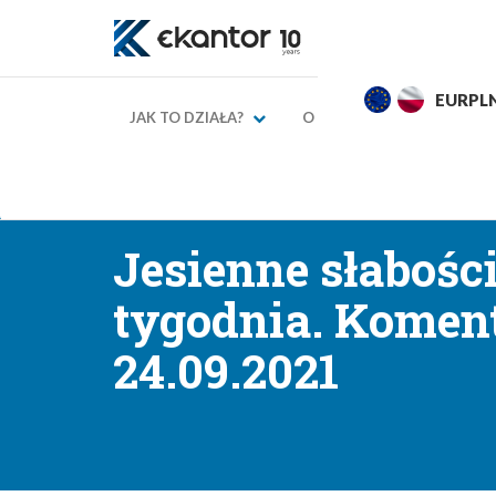
EURPLN
4,2752
4,3249
USDPL
JAK TO DZIAŁA?
O NAS
KURSY WAL
→
→
Strona główna
Blog finansowy
Komentarze walu
Jesienne słaboś
tygodnia. Komen
24.09.2021