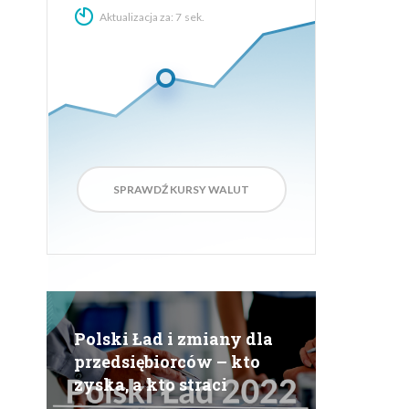
Aktualizacja za:
6
sek.
SPRAWDŹ KURSY WALUT
Polski Ład i zmiany dla
przedsiębiorców – kto
zyska, a kto straci