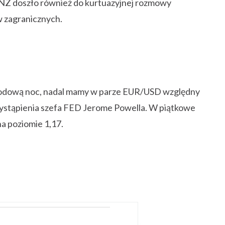
NZ doszło również do kurtuazyjnej rozmowy
30
30
31
30
30
30
31
30
31
30
31
30
31
30
31
30
30
30
31
30
30
30
31
30
31
30
30
31
30
31
31
31
31
31
31
31
31
31
31
31
31
31
w zagranicznych.
rodową noc, nadal mamy w parze EUR/USD względny
wystąpienia szefa FED Jerome Powella. W piątkowe
a poziomie 1,17.