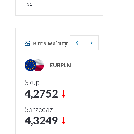
31
Kurs waluty
USDPLN
Skup
3,6906
Sprzedaż
3,7488