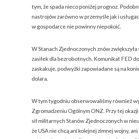
tym, że spada nieco poniżej prognoz. Podobn
nastrojów zarówno w przemyśle jak i usługac
w gospodarce nie powinny niepokoić.
W Stanach Zjednoczonych znów zwiększyła się 
zasiłek dla bezrobotnych. Komunikat FED d
zaskakuje, podwyżki zapowiadane są na koni
dolara.
W tym tygodniu obserwowaliśmy również w
Zgromadzeniu Ogólnym ONZ. Przy tej okazji
sił militarnych Stanów Zjednoczonych w nie
że USA nie chcą ani kolejnej zimnej wojny, a