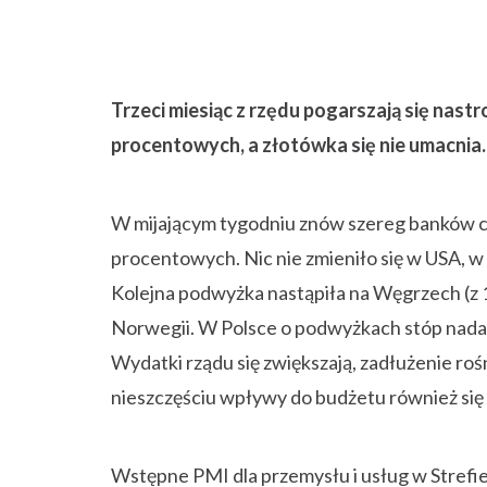
Trzeci miesiąc z rzędu pogarszają się nas
procentowych, a złotówka się nie umacnia.
W mijającym tygodniu znów szereg banków ce
procentowych. Nic nie zmieniło się w USA, w C
Kolejna podwyżka nastąpiła na Węgrzech (z 1,
Norwegii. W Polsce o podwyżkach stóp nadal 
Wydatki rządu się zwiększają, zadłużenie roś
nieszczęściu wpływy do budżetu również się zw
Wstępne PMI dla przemysłu i usług w Strefi