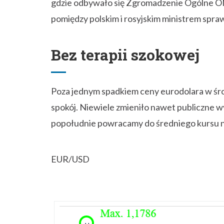
gdzie odbywało się Zgromadzenie Ogólne O
pomiędzy polskim i rosyjskim ministrem spra
Bez terapii szokowej
Poza jednym spadkiem ceny eurodolara w ś
spokój. Niewiele zmieniło nawet publiczne 
popołudnie powracamy do średniego kursu n
EUR/USD