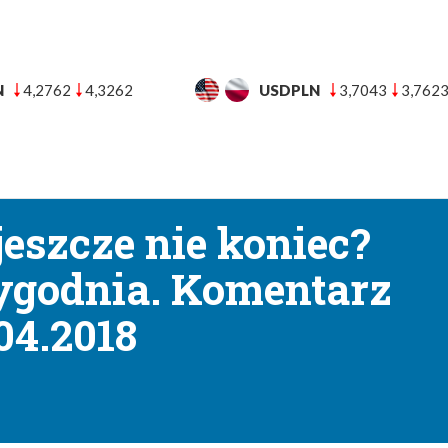
N
3,7043
3,7623
CHFPLN
4,5446
4,6238
UT
BANKI
BLOG FINANSOWY
POMOC
KON
→
towe
USA i Chiny – to jeszcze nie koniec? Podsumowanie tygodnia. Koment
jeszcze nie koniec?
godnia. Komentarz
04.2018