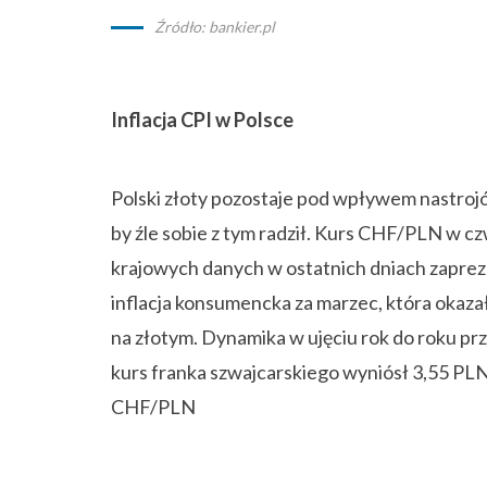
Źródło: bankier.pl
Inflacja CPI w Polsce
Polski złoty pozostaje pod wpływem nastroj
by źle sobie z tym radził. Kurs CHF/PLN w cz
krajowych danych w ostatnich dniach zapre
inflacja konsumencka za marzec, która okaz
na złotym. Dynamika w ujęciu rok do roku p
kurs franka szwajcarskiego wyniósł 3,55 PLN
CHF/PLN