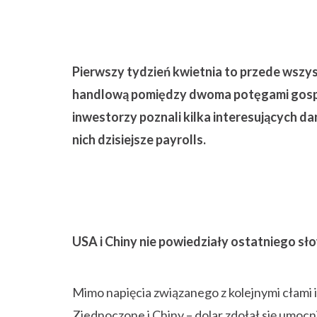
Pierwszy tydzień kwietnia to przede wszy
handlową pomiędzy dwoma potęgami gospo
inwestorzy poznali kilka interesujących 
nich dzisiejsze payrolls.
USA i Chiny nie powiedziały ostatniego sł
Mimo napięcia związanego z kolejnymi cłami
Zjednoczone i Chiny – dolar zdołał się umocni