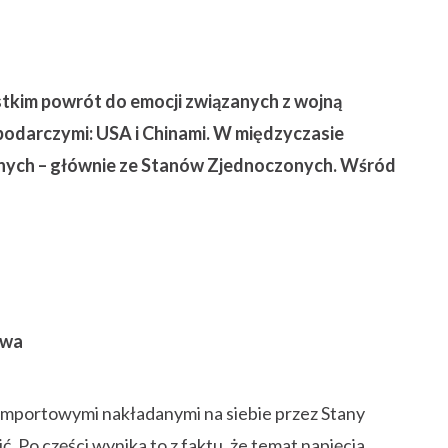
stkim powrót do emocji związanych z wojną
darczymi: USA i Chinami. W międzyczasie
danych – głównie ze Stanów Zjednoczonych. Wśród
owa
 importowymi nakładanymi na siebie przez Stany
ć. Po części wynika to z faktu, że temat napięcia