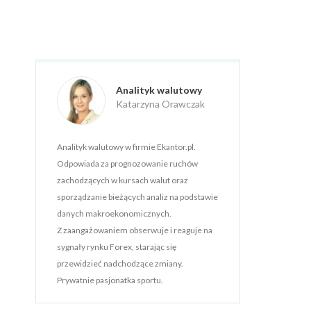
Analityk walutowy
Katarzyna Orawczak
Analityk walutowy w firmie Ekantor.pl.
Odpowiada za prognozowanie ruchów
zachodzących w kursach walut oraz
sporządzanie bieżących analiz na podstawie
danych makroekonomicznych.
Z zaangażowaniem obserwuje i reaguje na
sygnały rynku Forex, starając się
przewidzieć nadchodzące zmiany.
Prywatnie pasjonatka sportu.