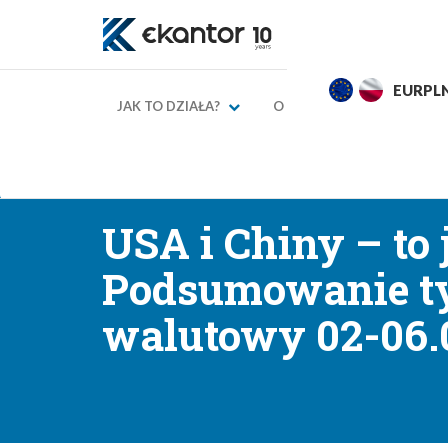
EURPLN
4,2762
4,3262
USDPL
JAK TO DZIAŁA?
O NAS
KURSY WAL
→
→
Strona główna
Blog finansowy
Komentarze walu
USA i Chiny – to 
Podsumowanie ty
walutowy 02-06.