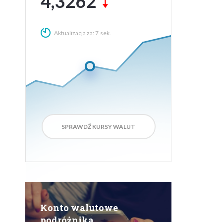
3,7623
Aktualizacja za:
6
sek.
SPRAWDŹ KURSY WALUT
Konto walutowe
podróżnika