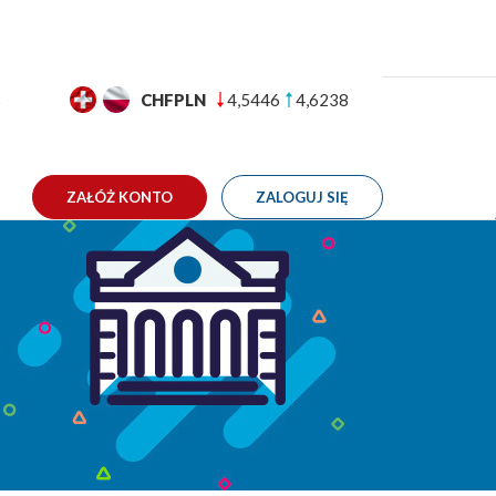
GBPPLN
4,9892
5,0544
TAKT
arz walutowy 02-06.04.2018
ZAŁÓŻ KONTO
ZALOGUJ SIĘ