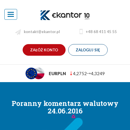
Toggle
navigation
kontakt@ekantor.pl
+48 68 411 45 55
ZAŁÓŻ KONTO
ZALOGUJ SIĘ
EURPLN
4,2752
4,3249
Poranny komentarz walutowy
24.06.2016