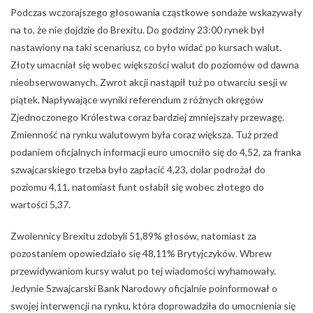
Podczas wczorajszego głosowania cząstkowe sondaże wskazywały
na to, że nie dojdzie do Brexitu. Do godziny 23:00 rynek był
nastawiony na taki scenariusz, co było widać po kursach walut.
Złoty umacniał się wobec większości walut do poziomów od dawna
nieobserwowanych. Zwrot akcji nastąpił tuż po otwarciu sesji w
piątek. Napływające wyniki referendum z różnych okręgów
Zjednoczonego Królestwa coraz bardziej zmniejszały przewagę.
Zmienność na rynku walutowym była coraz większa. Tuż przed
podaniem oficjalnych informacji euro umocniło się do 4,52, za franka
szwajcarskiego trzeba było zapłacić 4,23, dolar podrożał do
poziomu 4,11, natomiast funt osłabił się wobec złotego do
wartości 5,37.
Zwolennicy Brexitu zdobyli 51,89% głosów, natomiast za
pozostaniem opowiedziało się 48,11% Brytyjczyków. Wbrew
przewidywaniom kursy walut po tej wiadomości wyhamowały.
Jedynie Szwajcarski Bank Narodowy oficjalnie poinformował o
swojej interwencji na rynku, która doprowadziła do umocnienia się