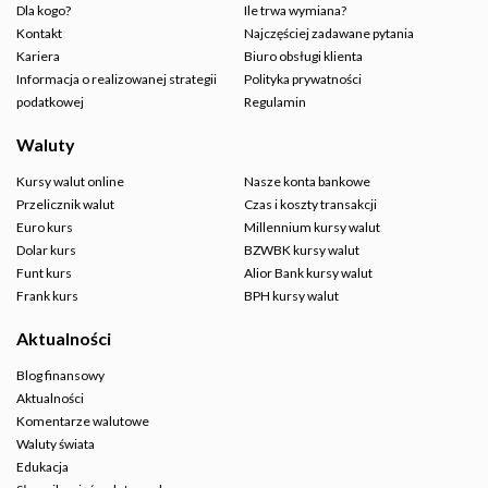
Dla kogo?
Ile trwa wymiana?
Kontakt
Najczęściej zadawane pytania
Kariera
Biuro obsługi klienta
Informacja o realizowanej strategii
Polityka prywatności
podatkowej
Regulamin
Waluty
Kursy walut online
Nasze konta bankowe
Przelicznik walut
Czas i koszty transakcji
Euro kurs
Millennium kursy walut
Dolar kurs
BZWBK kursy walut
Funt kurs
Alior Bank kursy walut
Frank kurs
BPH kursy walut
Aktualności
Blog finansowy
Aktualności
Komentarze walutowe
Waluty świata
Edukacja