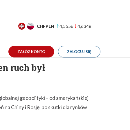
8
CHFPLN
4,5556
4,6348
TAKT
ZAŁÓŻ KONTO
ZALOGUJ SIĘ
en ruch był
globalnej geopolityki – od amerykańskiej
na Chiny i Rosję, po skutki dla rynków