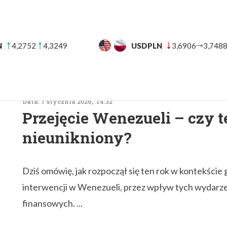
miesiąca
N
4,2752
4,3249
USDPLN
3,6906
3,748
UT
BANKI
BLOG FINANSOWY
POMOC
KON
Data: 7 stycznia 2026, 14:32
Przejęcie Wenezueli – czy t
nieunikniony?
Dziś omówię, jak rozpoczął się ten rok w kontekście 
interwencji w Wenezueli, przez wpływ tych wydarzeń 
finansowych. ...