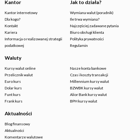
Kantor
Jak to działa?
Kantor internetowy
Wymiana walut (poradnik)
Dla kogo?
Ile trwa wymiana?
Kontakt
Najczęściej zadawane pytania
Kariera
Biuro obsługi klienta
Informacja o realizowanej strategii
Polityka prywatności
podatkowej
Regulamin
Waluty
Kursy walut online
Nasze konta bankowe
Przelicznik walut
Czas i koszty transakcji
Euro kurs
Millennium kursy walut
Dolar kurs
BZWBK kursy walut
Funt kurs
Alior Bank kursy walut
Frank kurs
BPH kursy walut
Aktualności
Blog finansowy
Aktualności
Komentarze walutowe