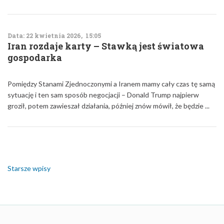
Data: 22 kwietnia 2026, 15:05
Iran rozdaje karty – Stawką jest światowa
gospodarka
Pomiędzy Stanami Zjednoczonymi a Iranem mamy cały czas tę samą
sytuację i ten sam sposób negocjacji – Donald Trump najpierw
groził, potem zawieszał działania, później znów mówił, że będzie ...
Nawigacja
po
wpisach
Starsze wpisy