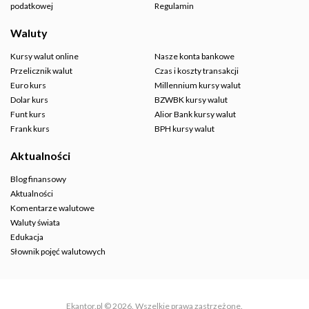
podatkowej
Regulamin
Waluty
Kursy walut online
Nasze konta bankowe
Przelicznik walut
Czas i koszty transakcji
Euro kurs
Millennium kursy walut
Dolar kurs
BZWBK kursy walut
Funt kurs
Alior Bank kursy walut
Frank kurs
BPH kursy walut
Aktualności
Blog finansowy
Aktualności
Komentarze walutowe
Waluty świata
Edukacja
Słownik pojęć walutowych
Ekantor.pl © 2026. Wszelkie prawa zastrzeżone.