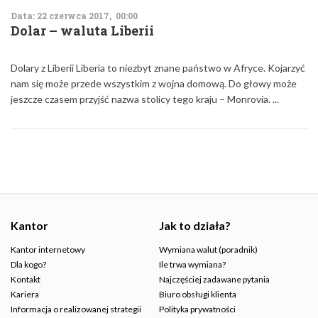
Data: 22 czerwca 2017, 00:00
Dolar – waluta Liberii
Dolary z Liberii Liberia to niezbyt znane państwo w Afryce. Kojarzyć
nam się może przede wszystkim z wojna domową. Do głowy może
jeszcze czasem przyjść nazwa stolicy tego kraju – Monrovia. ...
Kantor
Jak to działa?
Kantor internetowy
Wymiana walut (poradnik)
Dla kogo?
Ile trwa wymiana?
Kontakt
Najczęściej zadawane pytania
Kariera
Biuro obsługi klienta
Informacja o realizowanej strategii
Polityka prywatności