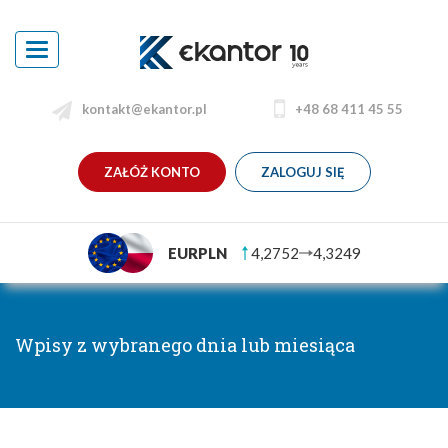
Toggle
navigation
kontakt@ekantor.pl
+48 68 411 45 55
ZAŁÓŻ KONTO
ZALOGUJ SIĘ
EURPLN
4,2752
4,3249
Wpisy z wybranego dnia lub miesiąca