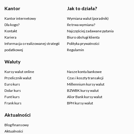
Kantor
Jak to działa?
Kantor internetowy
Wymiana walut (poradnik)
Dla kogo?
Ile trwa wymiana?
Kontakt
Najczęściej zadawane pytania
Kariera
Biuro obsługi klienta
Informacja o realizowanej strategii
Polityka prywatności
podatkowej
Regulamin
Waluty
Kursy walut online
Nasze konta bankowe
Przelicznik walut
Czas i koszty transakcji
Euro kurs
Millennium kursy walut
Dolar kurs
BZWBK kursy walut
Funt kurs
Alior Bank kursy walut
Frank kurs
BPH kursy walut
Aktualności
Blog finansowy
Aktualności