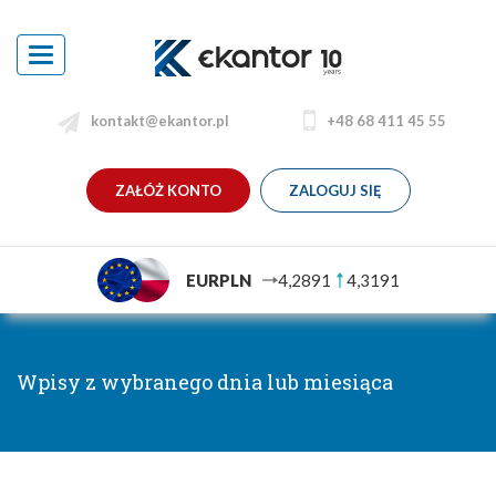
Toggle
navigation
kontakt@ekantor.pl
+48 68 411 45 55
ZAŁÓŻ KONTO
ZALOGUJ SIĘ
EURPLN
4,2891
4,3191
Wpisy z wybranego dnia lub miesiąca