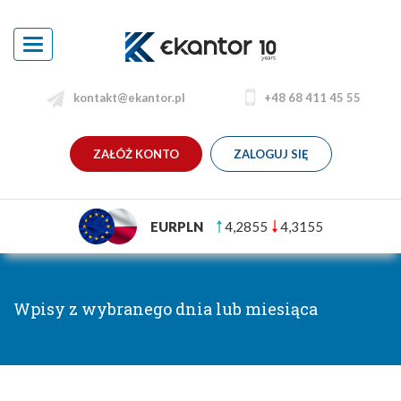
Toggle
navigation
kontakt@ekantor.pl
+48 68 411 45 55
ZAŁÓŻ KONTO
ZALOGUJ SIĘ
EURPLN
4,2855
4,3155
Wpisy z wybranego dnia lub miesiąca