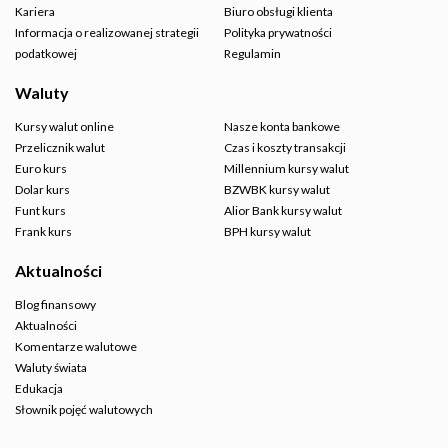
Kariera
Biuro obsługi klienta
Informacja o realizowanej strategii
Polityka prywatności
podatkowej
Regulamin
Waluty
Kursy walut online
Nasze konta bankowe
Przelicznik walut
Czas i koszty transakcji
Euro kurs
Millennium kursy walut
Dolar kurs
BZWBK kursy walut
Funt kurs
Alior Bank kursy walut
Frank kurs
BPH kursy walut
Aktualności
Blog finansowy
Aktualności
Komentarze walutowe
Waluty świata
Edukacja
Słownik pojęć walutowych