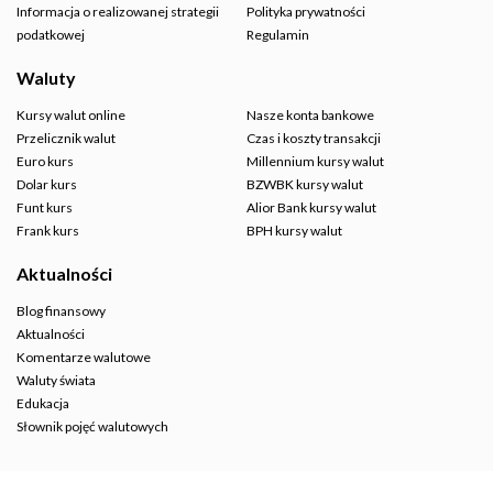
Informacja o realizowanej strategii
Polityka prywatności
podatkowej
Regulamin
Waluty
Kursy walut online
Nasze konta bankowe
Przelicznik walut
Czas i koszty transakcji
Euro kurs
Millennium kursy walut
Dolar kurs
BZWBK kursy walut
Funt kurs
Alior Bank kursy walut
Frank kurs
BPH kursy walut
Aktualności
Blog finansowy
Aktualności
Komentarze walutowe
Waluty świata
Edukacja
Słownik pojęć walutowych