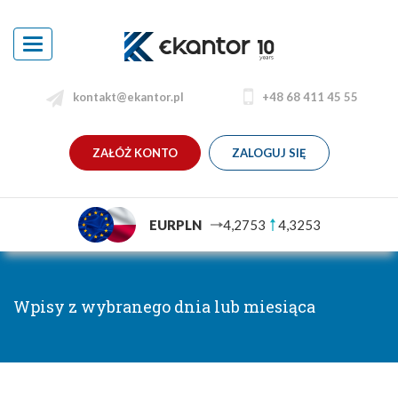
Toggle
navigation
kontakt@ekantor.pl
+48 68 411 45 55
ZAŁÓŻ KONTO
ZALOGUJ SIĘ
EURPLN
4,2753
4,3253
Wpisy z wybranego dnia lub miesiąca