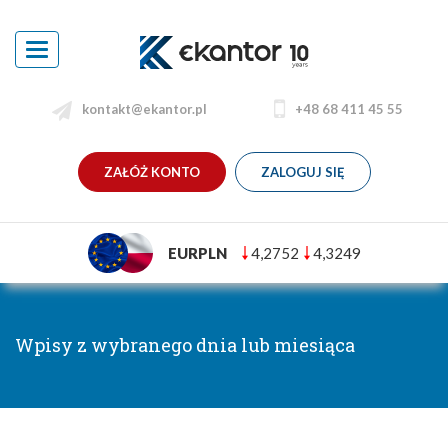
Toggle
navigation
kontakt@ekantor.pl
+48 68 411 45 55
ZAŁÓŻ KONTO
ZALOGUJ SIĘ
EURPLN
4,2752
4,3249
Wpisy z wybranego dnia lub miesiąca