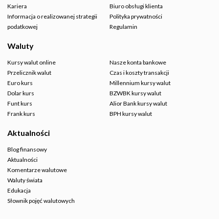
Kariera
Biuro obsługi klienta
Informacja o realizowanej strategii
Polityka prywatności
podatkowej
Regulamin
Waluty
Kursy walut online
Nasze konta bankowe
Przelicznik walut
Czas i koszty transakcji
Euro kurs
Millennium kursy walut
Dolar kurs
BZWBK kursy walut
Funt kurs
Alior Bank kursy walut
Frank kurs
BPH kursy walut
Aktualności
Blog finansowy
Aktualności
Komentarze walutowe
Waluty świata
Edukacja
Słownik pojęć walutowych