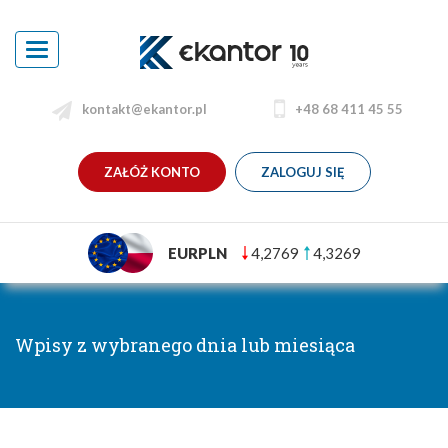
Toggle
navigation
kontakt@ekantor.pl
+48 68 411 45 55
ZAŁÓŻ KONTO
ZALOGUJ SIĘ
EURPLN
4,2769
4,3269
Wpisy z wybranego dnia lub miesiąca